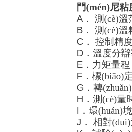
門(mén)尼粘
A
． 測(cè)
B
． 測(cè)
C
． 控制精
D
．溫度分
E
．力矩量
F
．標(biāo
G
．轉(zhuǎn
H
．測(cè)量時
I
．環(huán
J
． 相對(du