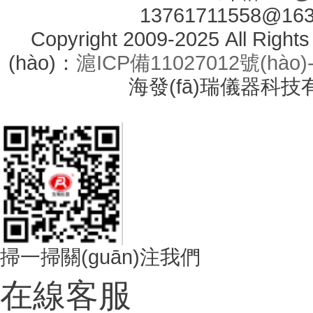
13761711558@16
Copyright 2009-2025 All Rig
(hào)：
滬ICP備11027012號(hào)
海發(fā)瑞儀器科
掃一掃關(guān)注我們
在線客服