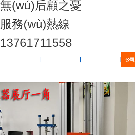
無(wú)后顧之憂
服務(wù)熱線
13761711558
網(wǎng)站首頁
關(guān)于我們
新聞動(dòng)態
公司產
(yè)
(tài)