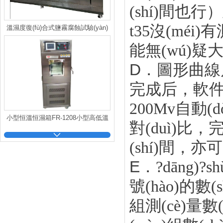
(shí)間也行
t35
沒(méi)有
溫濕度復(fù)合式鹽霧腐蝕試驗(yàn)
箱-鹽水噴霧試驗(yàn)機(jī)
能無(wú)疑大大
D
．圖形曲線尺
完成后，軟件
200Mv
自動(dò
小型恒溫恒濕箱FR-1208小型高低溫
對(duì)比
恒溫恒濕試驗(yàn)箱
(shí)間，亦可進
E
．?dāng)?
號(hào)的數(
組測(cè)量數(