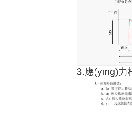
3.應(yīng)