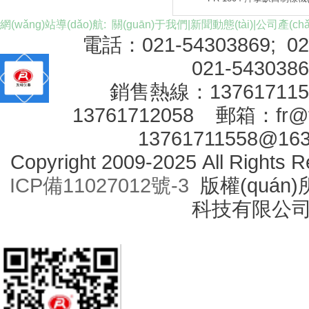
網(wǎng)站導(dǎo)航:
關(guān)于我們
|
新聞動態(tài)
|
公司產(chǎ
電話：021-54303869; 0
021-543038
銷售熱線：1376171
13761712058 郵箱：
fr@
13761711558@16
Copyright 2009-2025 All Right
ICP備11027012號-3
版權(quán)
科技有限公