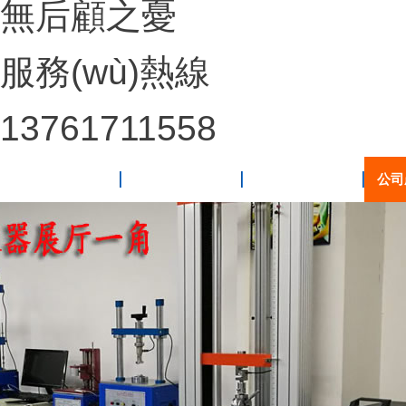
無后顧之憂
服務(wù)熱線
13761711558
網(wǎng)站首頁
關(guān)于我們
新聞動態(tài)
公司產