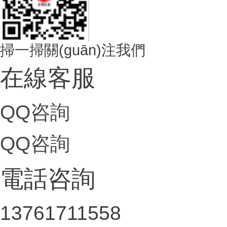
掃一掃關(guān)注我們
在線客服
QQ咨詢
QQ咨詢
電話咨詢
13761711558