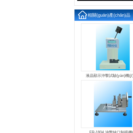
相關(guān)產(chǎn)品
液晶顯示沖擊試驗(yàn)機(jī)
1809B-22液晶顯示沖擊試驗(y
(jī)
FR-1804 沖擊缺口制樣機(j