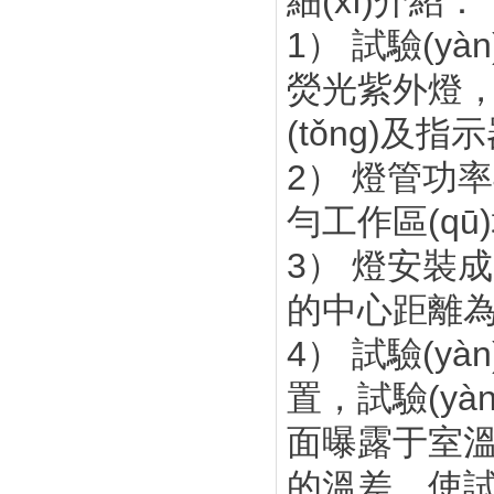
細(xì)介紹：
1） 試驗(yà
熒光紫外燈，盛水
(tǒng)及指
2） 燈管功率4
勻工作區(qū)
3） 燈安裝成
的中心距離為7
4） 試驗(
置，試驗(y
面曝露于室溫的冷
的溫差。