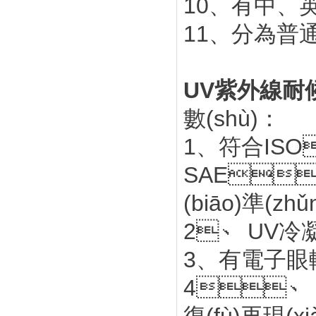
10、有中
11、分
UV紫外線耐候
數(shù)：
1、符合I
SAE
(biāo)準(zh
2、 UV
3、有電子
4、