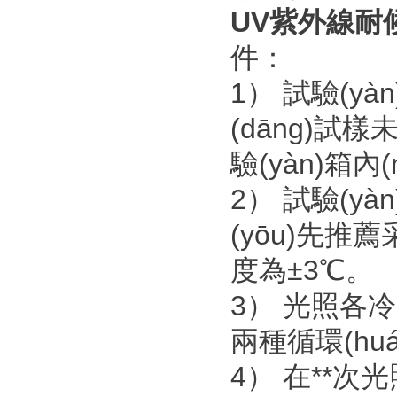
UV紫外線耐候
件：
1） 試驗(y
(dāng)試樣
驗(yàn)箱內(nè
2） 試驗(yà
(yōu)先推薦
度為±3℃。
3） 光照各冷凝
兩種循環(hu
4） 在**次