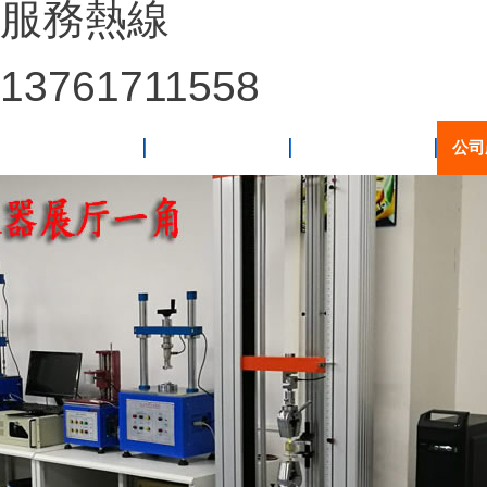
服務熱線
13761711558
網(wǎng)站首頁
關于我們
新聞動態(tài)
公司產