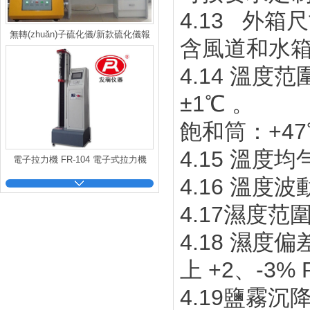
4.13 外箱尺
無轉(zhuǎn)子硫化儀/新款硫化儀報
含風道和水
價
4.14 溫度范
±1℃ 。
飽和筒：+47℃～
4.15 溫度均
電子拉力機 FR-104 電子式拉力機
4.16 溫度波
4.17濕度范圍
4.18 濕度偏
上 +2、-3
4.19鹽霧沉降