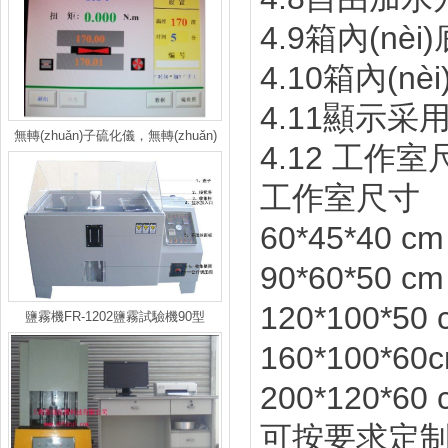
4.9箱內(nè
4.10箱內(nèi
4.11顯示采用
無轉(zhuǎn)子硫化儀，無轉(zhuǎn)
4.12 工作室
子硫化儀供應，無轉(zhuǎn)子硫化儀
工作室尺寸
價格
60*45*40 cm
90*60*50 cm
120*100*50 
鹽霧機FR-1202鹽霧試驗機90型
160*100*60
200*120*60 
可按要求定