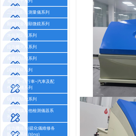
電子天平系列
二次元影像測量儀系列
顯微鏡金相顯微鏡系列
水份測定儀系列
拉力機夾具系列
漆膜試驗機系列
試驗耗材系列
嬰兒車~自行車~汽車及配
件試驗機系列
玩具試驗機系列
手機電腦其他檢測儀器系
列
拉力機維修|硫化儀維修各
類軟件系統(tǒng)