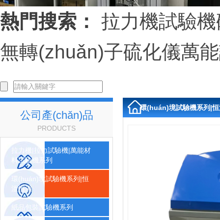
熱門搜索：
拉力機
試驗機
無轉(zhuǎn)子硫化儀
萬能
環(huán)境試驗機系列|
公司產(chǎn)品
PRODUCTS
拉力機|拉力試驗機|萬能材
料試驗機系列
環(huán)境試驗機系列|恒
溫恒濕
紙品包裝試驗機系列