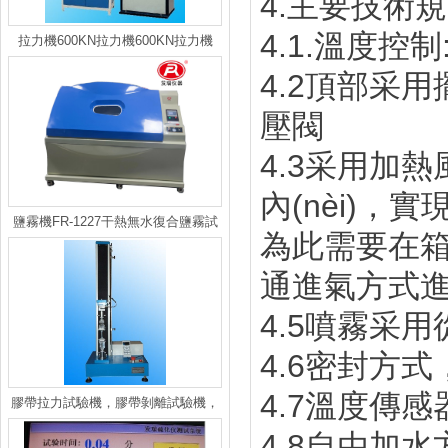
4.主要技術規(
4.1.溫度控制
拉力機600KN拉力機600KN拉力機
4.2頂部采用擺
壓閥
4.3采用加熱風
內(nèi)，實現
鹽霧機FR-1227干熱無水復合鹽霧試
為此需要在箱體
驗箱
通進氣方式
4.5噴霧采用從
4.6密封方式
4.7溫度傳感
膠帶拉力試驗機，膠帶剝離試驗機，
剝離強度試驗機
4.8自由加水