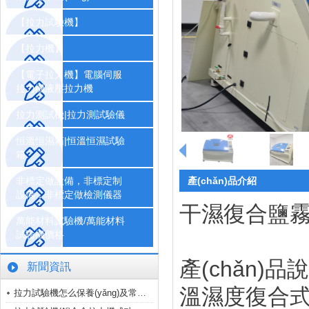
【拉力試驗機】
【拉力機】
【電子拉力機】電腦伺服
拉力機液壓拉力機
拉力測試機|拉力測試驗儀
恒溫恒濕箱|恒溫恒濕試驗
箱
非標定做設備，非標定制
產(chǎn)品介紹
設備，非標定做檢測儀器
干濕復合鹽霧
萬能材料試驗機/萬能材料
試驗機價格
產(chǎn)品
新聞資訊
溫濕度復合式
拉力試驗機怎么保養(yǎng)及常見故障..