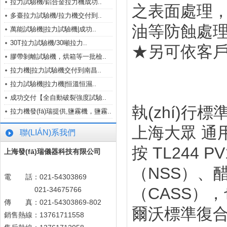
拉力試驗機/鋁合金拉力機成功..
之表面處理，
多臺拉力試驗機/拉力機交付到..
油等防蝕處理后
萬能試驗機|拉力試驗機|成功..
30T拉力試驗機/30噸拉力..
★另可依客戶要
膠帶剝離試驗機，烘箱等一批檢..
拉力機|拉力試驗機交付到南昌..
拉力試驗機|拉力機|恒溫恒濕..
成功交付【全自動破裂強度試驗..
執(zhí)行標
拉力機發(fā)瑞提供,鹽霧機，鹽霧..
上海大眾 通
聯(LIÁN)系我們
按 TL244 
上海發(fā)瑞儀器科技有限公司
（NSS）
電 話：021-54303869
（CASS）
021-34675766
傳 真：021-54303869-802
爾沃標準復
銷售熱線：13761711558