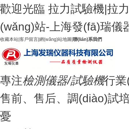
歡迎光臨 拉力試驗機|拉力
(wǎng)站-上海發(fā)
收藏本站
|
客戶留言
|
網(wǎng)站地圖
|
聯(lián)系我們
專注
檢測儀器/試驗機
行業
售前、售后、調(diào)試
憂