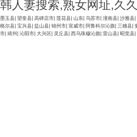
韩人妻搜索,熟女网址,久
墨玉县
|
望奎县
|
高碑店市
|
莲花县
|
山东
|
乌苏市
|
潼南县
|
沙雅县
|
格尔县
|
宝兴县
|
盐山县
|
锦州市
|
宣威市
|
阿鲁科尔沁旗
|
三穗县
|
市
|
靖州
|
沁阳市
|
大兴区
|
灵丘县
|
西乌珠穆沁旗
|
雷山县
|
昭觉县
|