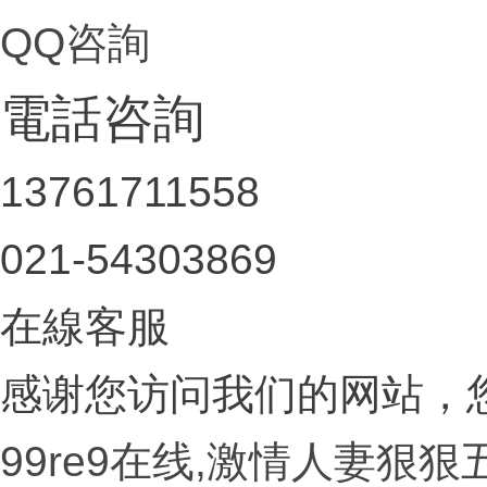
QQ咨詢
電話咨詢
13761711558
021-54303869
在線客服
感谢您访问我们的网站，
99re9在线,激情人妻狠