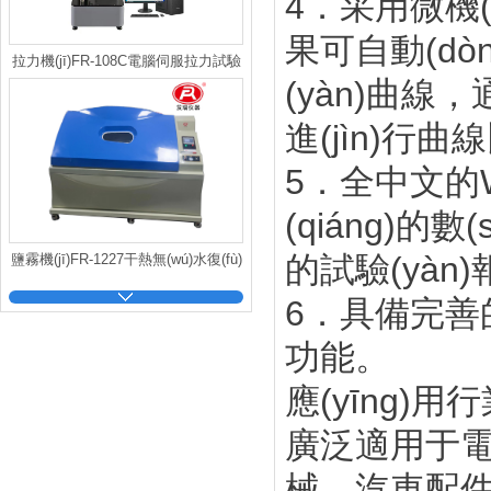
4．采用微機(jī
果可自動(dòng
拉力機(jī)FR-108C電腦伺服拉力試驗
(yàn)曲線，通
(yàn)機(jī)
進(jìn)行曲線比
5．全中文的Wi
(qiáng)的
的試驗(yàn)報
鹽霧機(jī)FR-1227干熱無(wú)水復(fù)
合鹽霧試驗(yàn)箱
6．具備完善的限
功能。
應(yīng)用行
廣泛適用于電線電纜
械、汽車配件