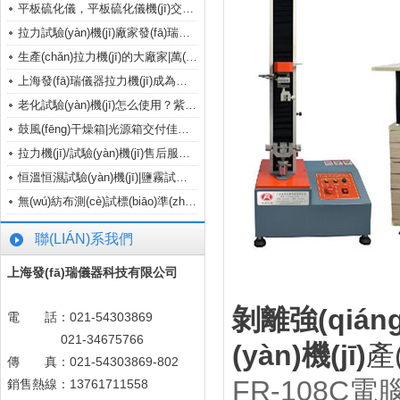
平板硫化儀，平板硫化儀機(jī)交付..
拉力試驗(yàn)機(jī)廠家發(fā)瑞儀器成功交..
生產(chǎn)拉力機(jī)的大廠家|萬(wàn)能材料..
上海發(fā)瑞儀器拉力機(jī)成為偉創(chuàng)力..
老化試驗(yàn)機(jī)怎么使用？紫外線老..
鼓風(fēng)干燥箱|光源箱交付佳施加..
拉力機(jī)/試驗(yàn)機(jī)售后服務(wù)內(nèi)容有..
恒溫恒濕試驗(yàn)機(jī)|鹽霧試驗(yàn)機(jī)交..
無(wú)紡布測(cè)試標(biāo)準(zhǔn)拉力測(cè)試方法。
聯(LIÁN)系我們
上海發(fā)瑞儀器科技有限公司
剝離強(qián
電 話：021-54303869
021-34675766
(yàn)機(jī)
產
傳 真：021-54303869-802
FR-108C電腦
銷售熱線：13761711558