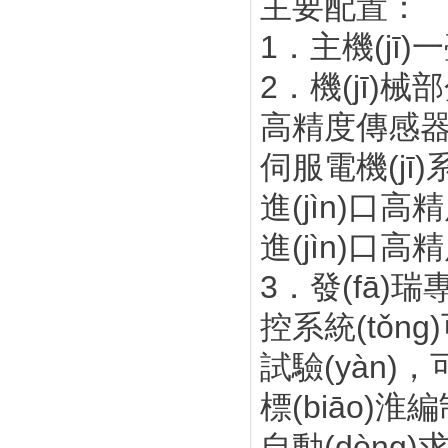
主要配置：
1．主機(jī)
2．機(jī)
高精度傳感器一支
伺服電機(jī)系
進(jìn)口高精
進(jìn)口
3．發(fā)瑞
控系統(tǒng)可
試驗(yàn)
標(biāo)淮編制
自動(dòng)求