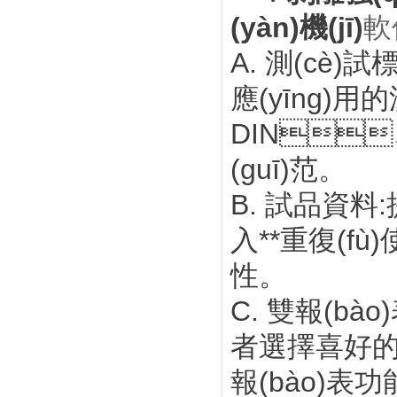
(yàn)機(jī)
軟
A. 測(cè)
應(yīng)用
DIN、
(guī)范。
B. 試品資料:
入**重復(fù
性。
C. 雙報(b
者選擇喜好的報
報(bào)表功