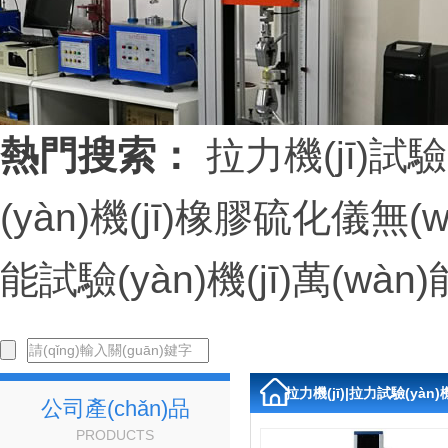
熱門搜索：
拉力機(jī)
試驗(
(yàn)機(jī)
橡膠硫化儀
無(
能試驗(yàn)機(jī)
萬(wàn)
拉力機(jī)|拉力試驗(yàn)機
公司產(chǎn)品
PRODUCTS