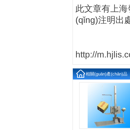
此文章有
上海發
(qǐng)注明出處
http://m.hjlis.
相關(guān)產(chǎn)品