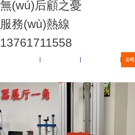
無(wú)后顧之憂
服務(wù)熱線
13761711558
網(wǎng)站首頁
關(guān)于我們
新聞動(dòng)態
公司產
(yè)
(tài)