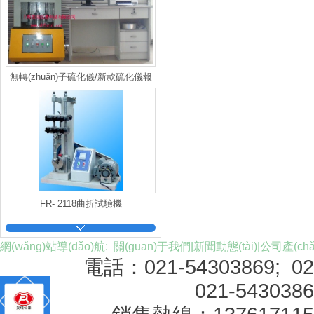
無轉(zhuǎn)子硫化儀/新款硫化儀報
價
FR- 2118曲折試驗機
網(wǎng)站導(dǎo)航:
關(guān)于我們
|
新聞動態(tài)
|
公司產(chǎ
電話：021-54303869; 0
021-543038