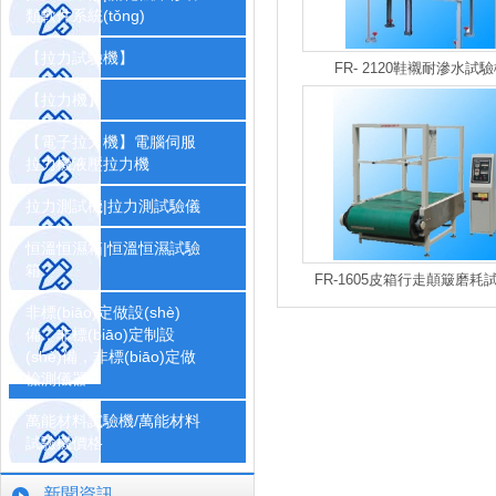
類軟件系統(tǒng)
【拉力試驗機】
FR- 2120鞋襯耐滲水試
【拉力機】
【電子拉力機】電腦伺服
拉力機液壓拉力機
拉力測試機|拉力測試驗儀
恒溫恒濕箱|恒溫恒濕試驗
箱
FR-1605皮箱行走顛簸磨耗
非標(biāo)定做設(shè)
備，非標(biāo)定制設
(shè)備，非標(biāo)定做
檢測儀器
萬能材料試驗機/萬能材料
試驗機價格
新聞資訊