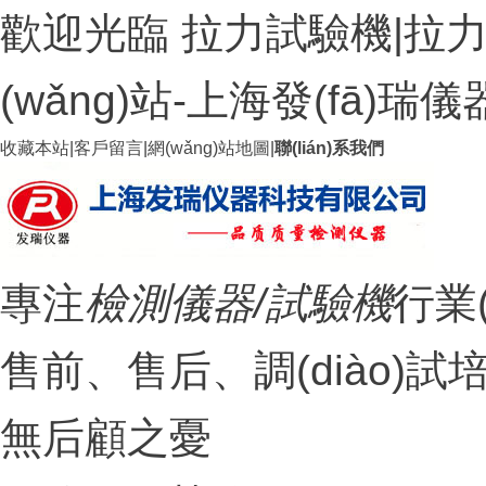
歡迎光臨 拉力試驗機|拉力
(wǎng)站-上海發(fā)
收藏本站
|
客戶留言
|
網(wǎng)站地圖
|
聯(lián)系我們
專注
檢測儀器/試驗機
行業
售前、售后、調(dià
無后顧之憂