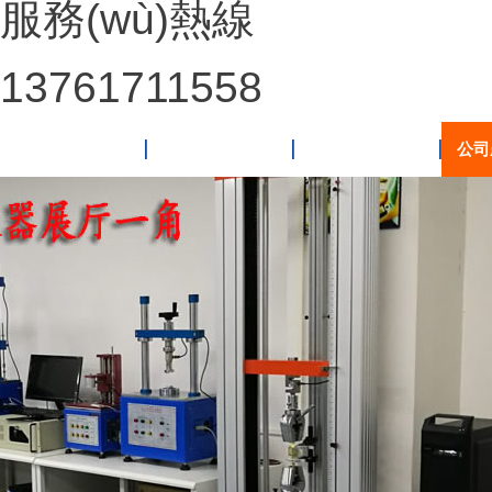
服務(wù)熱線
13761711558
網(wǎng)站首頁
關(guān)于我們
新聞動態(tài)
公司產