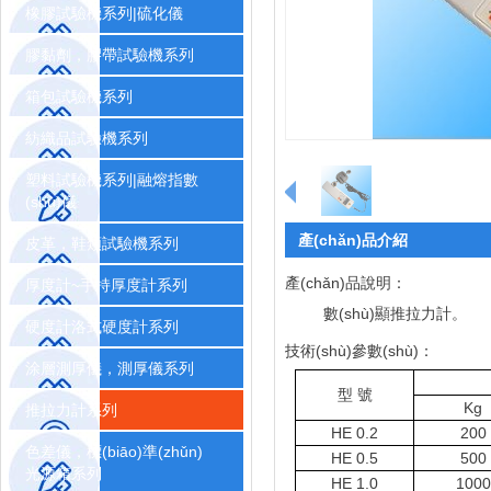
橡膠試驗機系列|硫化儀
膠黏劑，膠帶試驗機系列
箱包試驗機系列
紡織品試驗機系列
塑料試驗機系列|融熔指數
(shù)儀
產(chǎn)品介紹
皮革，鞋類試驗機系列
產(chǎn)品說明：
厚度計~手持厚度計系列
數(shù)顯推拉力計。
硬度計洛式硬度計系列
技術(shù)參數(shù)：
涂層測厚儀，測厚儀系列
型 號
Kg
推拉力計系列
HE 0.2
200
色差儀，標(biāo)準(zhǔn)
HE 0.5
500
光源箱系列
HE 1.0
1000