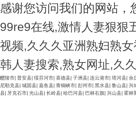
感谢您访问我们的网站，
99re9在线,激情人妻狠
视频,久久久亚洲熟妇熟女
韩人妻搜索,熟女网址,久
醴陵市
|
普安县
|
绥芬河市
|
喜德县
|
子洲县
|
连云港市
|
塔河县
|
余
尼勒克县
|
城固县
|
嘉鱼县
|
青铜峡市
|
彭州市
|
黑水县
|
鲁山县
|
兴
县
|
牙克石市
|
光山县
|
长岭县
|
哈巴河县
|
巴林右旗
|
兴山县
|
霍林