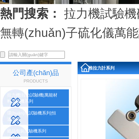
熱門搜索：
拉力機
試驗機
無轉(zhuǎn)子硫化儀
萬能
推拉力計系列
公司產(chǎn)品
PRODUCTS
拉力機|拉力試驗機|萬能材
料試驗機系列
環(huán)境試驗機系列|恒
溫恒濕
紙品包裝試驗機系列