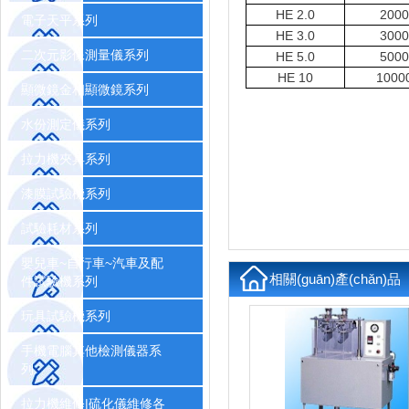
HE 2.0
2000
電子天平系列
HE 3.0
3000
二次元影像測量儀系列
HE 5.0
5000
HE 10
1000
顯微鏡金相顯微鏡系列
水份測定儀系列
拉力機夾具系列
漆膜試驗機系列
試驗耗材系列
嬰兒車~自行車~汽車及配
相關(guān)產(chǎn)品
件試驗機系列
玩具試驗機系列
手機電腦其他檢測儀器系
列
拉力機維修|硫化儀維修各