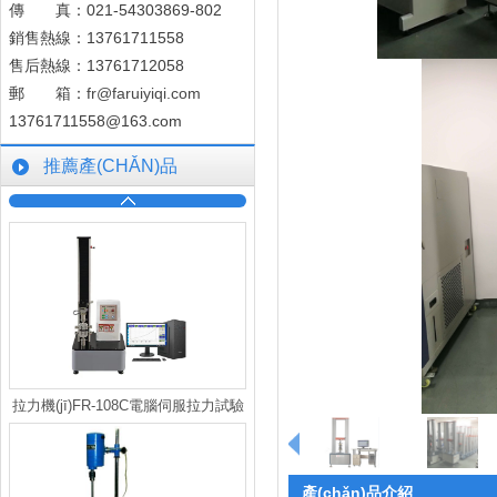
傳 真：021-54303869-802
銷售熱線：13761711558
售后熱線：13761712058
郵 箱：
fr@faruiyiqi.com
13761711558@163.com
推薦產(CHǍN)品
拉力機(jī)FR-108C電腦伺服拉力試驗
(yàn)機(jī)
產(chǎn)品介紹