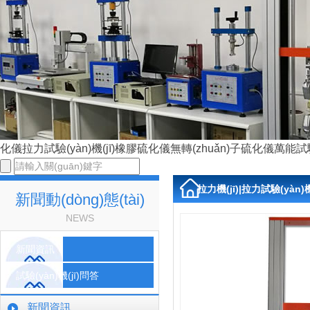
化儀
拉力試驗(yàn)機(jī)
橡膠硫化儀
無轉(zhuǎn)子硫化儀
萬能試驗(
拉力機(jī)|拉力試驗(yàn)機
新聞動(dòng)態(tài)
NEWS
新聞資訊
試驗(yàn)機(jī)問答
新聞資訊