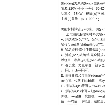
動(dòng)力系統(tǒng) 臺(tá
電源 220V、50H
功率 0．75KW（根據(jù)不同力
主機(jī)重量 （約）900 Kg
萬能材料試驗(yàn)機(jī)價(jià)
一. 全電腦伺服控制材料試驗(yà
A. 測試標(biāo)準(zhǔn
試標(biāo)準(zhǔn)規(guī)范
B. 試品資料:提供使用者設(shè)
C. 雙報(bào)表編輯:完全開
以往單一專業(yè)報(bào)表
D. 各長度、力量單位、顯
cm、inch。
E. 圖形曲線尺度自動(dòng)**化
(shí)間、位移-時(shí)間
F．測試結(jié)果可以EXCEL格式的
G. 測試結(jié)束可自動(dòng
伸強(qiáng)度、抗拉強(qiáng
值、平均值、凈能量、總能量