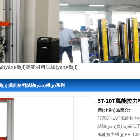
yàn)機(jī)
萬能材料試驗(yàn)機(jī)
(jī)|萬能材料試驗(yàn)機(jī)系列
當(dāng)前位置:
網(wǎng)站首頁
>
新聞動(dòng)態(tài)
>
拉力機(
5T-10T萬能拉力機
產(chǎn)品簡介:
該系5T-10T萬能拉力機
試驗(yàn)負(fù)荷
萬能拉力機(jī)FR-1