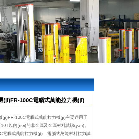
jī)|拉力試驗(yàn)機(jī)|萬能材料試驗(yàn)機(jī)系列
(jī)FR-100C電腦式萬能拉力機(jī)
(jī)FR-100C電腦式萬能拉力機(jī)主要適用于
低于10T以內(nèi)的非金屬及金屬材料試驗(yàn)。
00C電腦式萬能拉力機(jī)，電腦式萬能材料拉力試