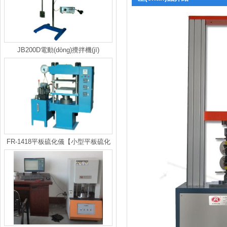
JB200D電動(dòng)攪拌機(jī)
FR-1418平板硫化儀【小型平板硫化
機(jī)】實(shí)驗(yàn)用平板硫化機
(jī)