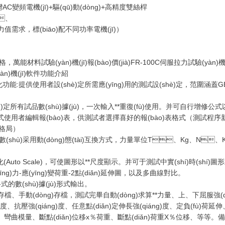
i)灣AC變頻電機(jī)+驅(qū)動(dòng)+高精度雙絲桿
Z、
值需求，標(biāo)配不同功率電機(jī)）
格，萬能材料試驗(yàn)機(jī)報(bào)價(jià)FR-100C伺服拉力試驗(yàn)機(
n)機(jī)軟件功能介紹
)模塊化功能:提供使用者設(shè)定所需應(yīng)用的測試設(shè)定，范
。
定所有試品數(shù)據(jù)，一次輸入**重復(fù)使用。并可自行增修公式以提高
放式使用者編輯報(bào)表，供測試者選擇喜好的報(bào)表格式（測試程序新增內
的格局）
示位數(shù)采用動(dòng)態(tài)互換方式，力量單位T、Kg、
(Auto Scale)，可使圖形以**尺度顯示。并可于測試中實(shí)時(shí)圖
、應(yīng)力-應(yīng)變荷重-2點(diǎn)延伸圖，以及多曲線對比。
數(shù)據(jù)形式輸出。
)存檔、手動(dòng)存檔，測試完畢自動(dòng)求算**力量、上、下屈服強(q
)度、抗壓強(qiáng)度、任意點(diǎn)定伸長強(qiáng)度、定負(fù)荷延
、彎曲模量、斷點(diǎn)位移x％荷重、斷點(diǎn)荷重X％位移、等等