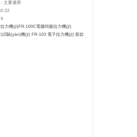
功能：主要適用
02-22
74
T拉力機(jī)FR-100C電腦伺服拉力機(jī)
驗(yàn)機(jī) FR-103 電子拉力機(jī) 新款