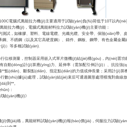
R-100C電腦式萬能拉力機(jī)主要適用于試驗(yàn)負(fù)荷低于10T以內(
式萬能拉力機(jī)，電腦式萬能材料拉力試驗(yàn)機(jī)主要功能：
如橡膠、塑料、電線電纜、光纖光纜、安全帶、保險(xiǎn)帶
軸承鋼、不銹鋼（以及其它高硬度鋼）、鑄件、鋼板、鋼帶、有色金屬金屬線材的拉伸
jì)）等多種試驗(yàn).
行位移測量，控制器采用嵌入式單片微機(jī)結(jié)構(gòu)，內(nèi)置功能強(
。具有自動(dòng)計(jì)算應(yīng)力、延伸率（需加配引伸計(jì)）、抗拉強
記錄**點(diǎn)、斷裂點(diǎn)、指定點(diǎn)的力值或伸長量；采用計(jì)
進(jìn)行數(shù)據(jù)處理，試驗(yàn)結(jié)束后可通過圖形處理模塊對曲
dá)到**。
zhǔn)：
驗(yàn)機(jī)》
jī)價(jià)格，萬能材料試驗(yàn)機(jī)報(bào)價(jià)，伺服拉力試驗(yàn)