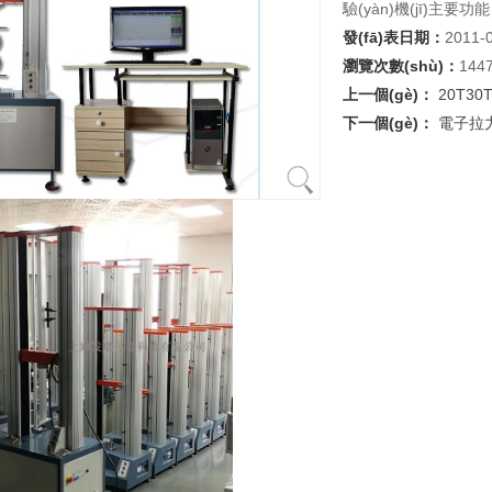
驗(yàn)機(jī)主要
發(fā)表日期：
2011-
瀏覽次數(shù)：
144
上一個(gè)：
20T30
下一個(gè)：
電子拉力試