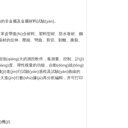
nèi)的非金屬及金屬材料試驗(yàn)。
、皮革皮帶復(fù)合材料、塑料型材、防水卷材、鋼
、壓縮、彎曲、剪切、剝離、撕裂、
qiáng)大的測控軟件，集測量、控制、計(jì)
(qiáng)度、彈性模量的功能，自動(dòng)統(tǒng)
算機(jī)進(jìn)行試驗(yàn)過程及試驗(yàn)曲線的
線放大進(jìn)行數(shù)據(jù)再分析編輯，并可打印
機(jī)