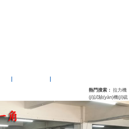
心
人才招聘
聯(lián)系我們
熱門搜索：
拉力機
(jī)
試驗(yàn)機(jī)
硫