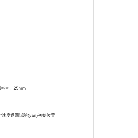
、25mm
)以**速度返回試驗(yàn)初始位置