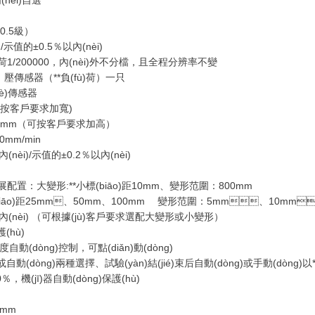
(nèi)自選
0.5級）
示值的±0.5％以內(nèi)
ù)荷1/200000，內(nèi)外不分檔，且全程分辨率不變
、壓傳感器（**負(fù)荷）一只
è)傳感器
(可按客戶要求加寬)
600mm（可按客戶要求加高）
0mm/min
èi)/示值的±0.2％以內(nèi)
)展配置：大變形:**小標(biāo)距10mm、變形范圍：800mm
biāo)距25mm、50mm、100mm 變形范圍：5mm、10mm
內(nèi) （可根據(jù)客戶要求選配大變形或小變形）
(hù)
自動(dòng)控制，可點(diǎn)動(dòng)
)或自動(dòng)兩種選擇、試驗(yàn)結(jié)束后自動(dòng)或手動(dòng
，機(jī)器自動(dòng)保護(hù)
0mm