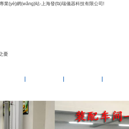
ī) 專業(yè)網(wǎng)站-上海發(fā)瑞儀器科技有限公司!
顧之憂
(chǎn)品
工程案例
技術(shù)資料
下載中