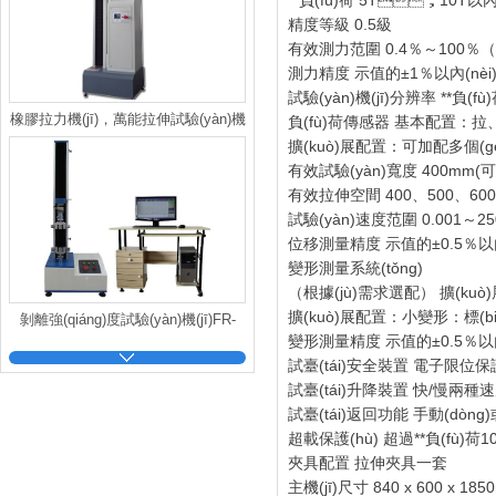
**負(fù)荷 5T，10T以內
精度等級 0.5級
有效測力范圍 0.4％～100％（
測力精度 示值的±1％以內(nèi)/
試驗(yàn)機(jī)分辨率 **負(f
橡膠拉力機(jī)，萬能拉伸試驗(yàn)機
負(fù)荷傳感器 基本配置：拉
擴(kuò)展配置：可加配多個(g
(jī)，電子萬能拉力機(jī)，
有效試驗(yàn)寬度 400mm
有效拉伸空間 400、500、
試驗(yàn)速度范圍 0.001～25
位移測量精度 示值的±0.5％以內(n
變形測量系統(tǒng)
（根據(jù)需求選配） 擴(kuò
擴(kuò)展配置：小變形：標(
剝離強(qiáng)度試驗(yàn)機(jī)FR-
變形測量精度 示值的±0.5％以
108C伺服拉力試驗(yàn)機(jī)
試臺(tái)安全裝置 電子限位保護
試臺(tái)升降裝置 快/慢兩種速度
試臺(tái)返回功能 手動(dòng
超載保護(hù) 超過**負(fù)荷10％
夾具配置 拉伸夾具一套
主機(jī)尺寸 840 x 600 x 185