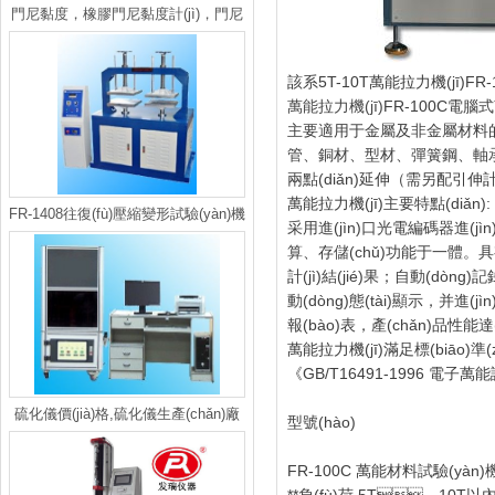
門尼黏度，橡膠門尼黏度計(jì)，門尼
黏度曲線
該系5T-10T萬能拉力機(jī)F
萬能拉力機(jī)
FR-100C電腦
主要適用于金屬及非金屬材料的測試，
管、銅材、型材、彈簧鋼、
兩點(diǎn)延伸（需另配引伸計(
萬能拉力機(jī)主要特點(diǎn):
FR-1408往復(fù)壓縮變形試驗(yàn)機
采用進(jìn)口光電編碼器進(jìn)
(jī)
算、存儲(chǔ)功能于一體
計(jì)結(jié)果；自動(dòng)
動(dòng)態(tài)顯示，并
報(bào)表，產(chǎn)品性能達(
萬能拉力機(jī)滿足標(biāo)準(
《GB/T16491-1996 電子萬能試
硫化儀價(jià)格,硫化儀生產(chǎn)廠
型號(hào)
家,硫化儀報(bào)價(jià)
FR-100C 萬能材料試驗(yàn)機(