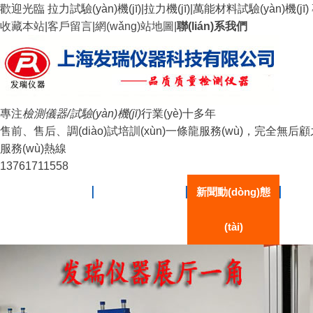
歡迎光臨 拉力試驗(yàn)機(jī)|拉力機(jī)|萬能材料試驗(yàn)機(j
收藏本站
|
客戶留言
|
網(wǎng)站地圖
|
聯(lián)系我們
專注
檢測儀器/試驗(yàn)機(jī)
行業(yè)十多年
售前、售后、調(diào)試培訓(xùn)一條龍服務(wù)，完全無后
服務(wù)熱線
13761711558
網(wǎng)站首頁
關(guān)于我們
新聞動(dòng)態
公司產
(tài)