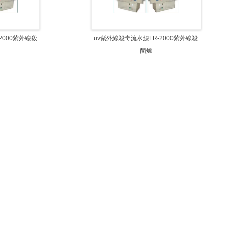
2000紫外線殺
uv紫外線殺毒流水線FR-2000紫外線殺
菌爐