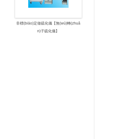
非標(biāo)定做硫化儀【無(wú)轉(zhuǎ
n)子硫化儀】