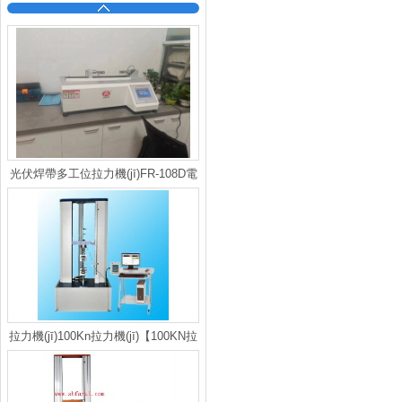
光伏焊帶多工位拉力機(jī)FR-108D電
池片拉力試驗(yàn)機(jī)
拉力機(jī)100Kn拉力機(jī)【100KN拉
力機(jī)】