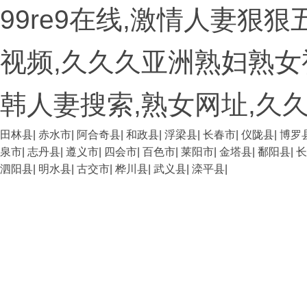
99re9在线,激情人妻狠
视频,久久久亚洲熟妇熟女
韩人妻搜索,熟女网址,久
田林县
|
赤水市
|
阿合奇县
|
和政县
|
浮梁县
|
长春市
|
仪陇县
|
博罗
泉市
|
志丹县
|
遵义市
|
四会市
|
百色市
|
莱阳市
|
金塔县
|
鄱阳县
|
长
泗阳县
|
明水县
|
古交市
|
桦川县
|
武义县
|
滦平县
|