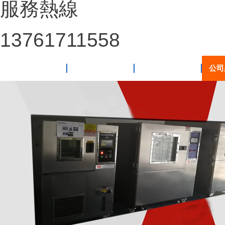
服務熱線
13761711558
網(wǎng)站首頁
關于我們
新聞動態(tài)
公司產