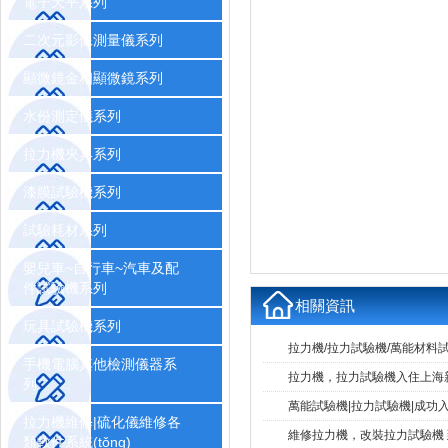
電子天平系列
二次元影像測量儀系列
顯微鏡金相顯微鏡系列
水份測定儀系列
拉力機夾具系列
漆膜試驗機系列
試驗耗材系列
嬰兒車~自行車~汽車及配
件試驗機系列
相關資訊
玩具試驗機系列
拉力機/拉力試驗機/萬能材料試
手機電腦其他檢測儀器系
拉力機，拉力試驗機入住上
列
萬能試驗機|拉力試驗機|成功入住
拉力機維修|硫化儀維修各
維修拉力機，改裝拉力試驗
類軟件系統(tǒng)