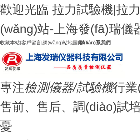
歡迎光臨 拉力試驗機|拉力
(wǎng)站-上海發(fā)
收藏本站
|
客戶留言
|
網(wǎng)站地圖
|
聯(lián)系我們
專注
檢測儀器/試驗機
行業
售前、售后、調(diào)試
憂