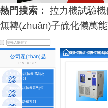
熱門搜索：
拉力機
試驗機
無轉(zhuǎn)子硫化儀
萬能
恒溫恒濕箱|恒溫恒濕試驗
公司產(chǎn)品
PRODUCTS
拉力機|拉力試驗機|萬能材
料試驗機系列
環(huán)境試驗機系列|恒
溫恒濕
紙品包裝試驗機系列