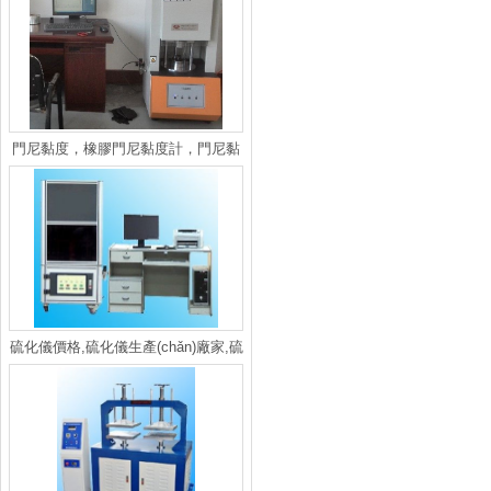
門尼黏度，橡膠門尼黏度計，門尼黏
度曲線
硫化儀價格,硫化儀生產(chǎn)廠家,硫
化儀報價