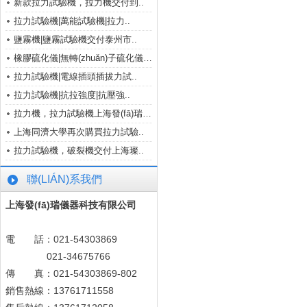
新款拉力試驗機，拉力機交付到..
拉力試驗機|萬能試驗機|拉力..
鹽霧機|鹽霧試驗機交付泰州市..
橡膠硫化儀|無轉(zhuǎn)子硫化儀成功..
拉力試驗機|電線插頭插拔力試..
拉力試驗機|抗拉強度|抗壓強..
拉力機，拉力試驗機上海發(fā)瑞儀..
上海同濟大學再次購買拉力試驗..
拉力試驗機，破裂機交付上海璨..
聯(LIÁN)系我們
上海發(fā)瑞儀器科技有限公司
電 話：021-54303869
021-34675766
傳 真：021-54303869-802
銷售熱線：13761711558