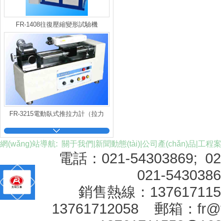
FR-1408往復壓縮變形試驗機
FR-3215電動臥式推拉力計（拉力
儀）
網(wǎng)站導航:
關于我們
|
新聞動態(tài)
|
公司產(chǎn)品
|
工程
電話：021-54303869; 0
021-543038
銷售熱線：1376171
13761712058 郵箱：
fr@