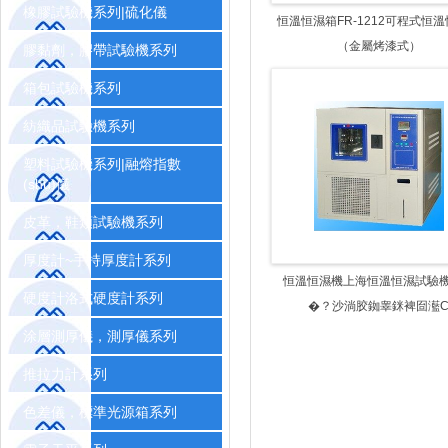
橡膠試驗機系列|硫化儀
恒溫恒濕箱FR-1212可程式恒
（金屬烤漆式）
膠黏劑，膠帶試驗機系列
箱包試驗機系列
紡織品試驗機系列
塑料試驗機系列|融熔指數
(shù)儀
皮革，鞋類試驗機系列
厚度計~手持厚度計系列
恒溫恒濕機上海恒溫恒濕試驗
硬度計洛式硬度計系列
�？沙淌胶銣睾銤裨囼灆
涂層測厚儀，測厚儀系列
推拉力計系列
色差儀，標準光源箱系列