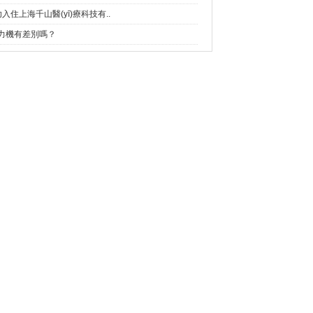
入住上海千山醫(yī)療科技有..
，拉力機有差別嗎？