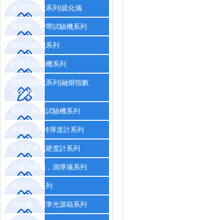
橡膠試驗機系列|硫化儀
膠黏劑，膠帶試驗機系列
箱包試驗機系列
紡織品試驗機系列
塑料試驗機系列|融熔指數
(shù)儀
皮革，鞋類試驗機系列
厚度計~手持厚度計系列
硬度計洛式硬度計系列
涂層測厚儀，測厚儀系列
推拉力計系列
色差儀，標準光源箱系列