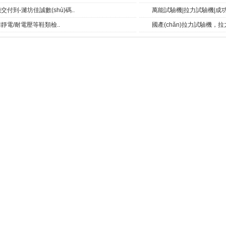
付到-濰坊佳誠數(shù)碼..
萬能試驗機|拉力試驗機|成功
靜電/耐電壓等鞋類檢..
國產(chǎn)拉力試驗機