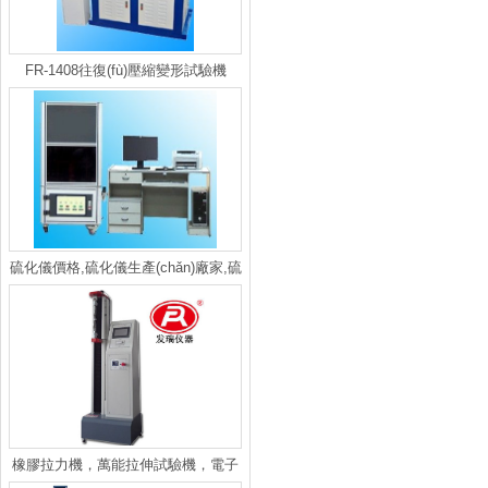
FR-1408往復(fù)壓縮變形試驗機
硫化儀價格,硫化儀生產(chǎn)廠家,硫
化儀報價
橡膠拉力機，萬能拉伸試驗機，電子