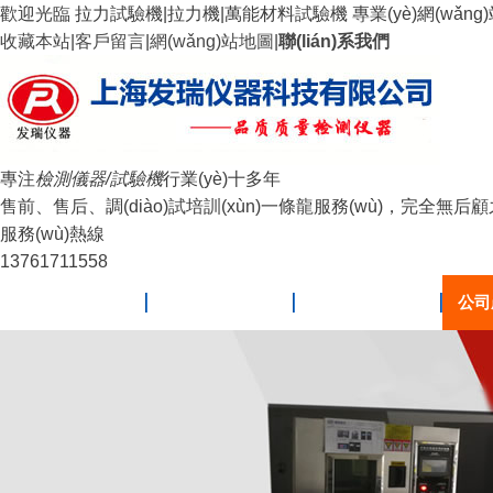
歡迎光臨 拉力試驗機|拉力機|萬能材料試驗機 專業(yè)網(wǎng)
收藏本站
|
客戶留言
|
網(wǎng)站地圖
|
聯(lián)系我們
專注
檢測儀器/試驗機
行業(yè)十多年
售前、售后、調(diào)試培訓(xùn)一條龍服務(wù)，完全無后
服務(wù)熱線
13761711558
網(wǎng)站首頁
關(guān)于我們
新聞動態(tài)
公司產