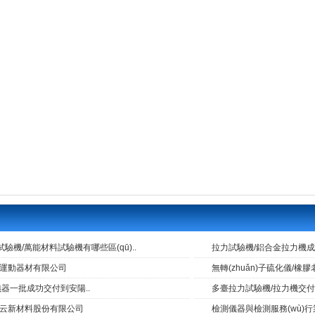
試驗機/萬能材料試驗機有哪些區(qū)..
拉力試驗機/鋁合金拉力機成功交
騰運動器材有限公司
無轉(zhuǎn)子硫化儀/橡
器一批成功交付到安陽..
多臺拉力試驗機/拉力機交付
博云新材料股份有限公司
檢測儀器與檢測服務(wù)行業