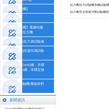
拉力機/拉力試驗機/剝離試驗機交
【拉力試驗機】
拉力機/安全鞋耐沖擊試驗機/防
【拉力機】
【電子拉力機】電腦伺服
拉力機液壓拉力機
拉力測試機|拉力測試驗儀
恒溫恒濕箱|恒溫恒濕試驗
箱
非標定做設(shè)備，非標
定制設(shè)備，非標定做
檢測儀器
萬能材料試驗機/萬能材料
試驗機價格
新聞資訊