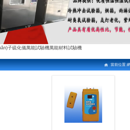
uǎn)子硫化儀
萬能試驗機
萬能材料試驗機
當前位置:
網