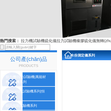
熱門搜索：
拉力機
試驗機
硫化儀
拉力試驗機
橡膠硫化儀
無轉(zh
水份測定儀系列
公司產(chǎn)品
PRODUCTS
拉力機|拉力試驗機|萬能材
料試驗機系列
環(huán)境試驗機系列|恒
溫恒濕
紙品包裝試驗機系列