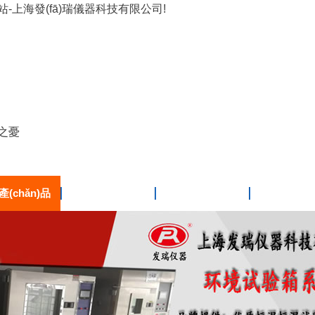
站-上海發(fā)瑞儀器科技有限公司!
顧之憂
(chǎn)品
工程案例
技術(shù)資料
下載中