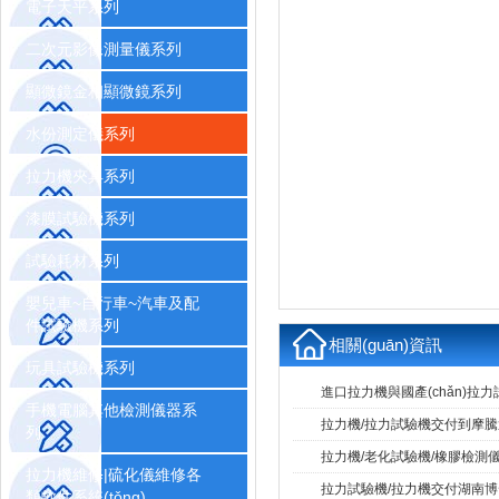
電子天平系列
二次元影像測量儀系列
顯微鏡金相顯微鏡系列
水份測定儀系列
拉力機夾具系列
漆膜試驗機系列
試驗耗材系列
嬰兒車~自行車~汽車及配
件試驗機系列
相關(guān)資訊
玩具試驗機系列
進口拉力機與國產(chǎn)拉力
手機電腦其他檢測儀器系
拉力機/拉力試驗機交付到摩
列
拉力機/老化試驗機/橡膠檢測儀
拉力機維修|硫化儀維修各
拉力試驗機/拉力機交付湖南
類軟件系統(tǒng)