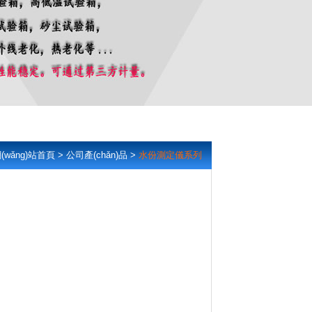
(wǎng)站首頁
>
公司產(chǎn)品
>
水份測定儀系列