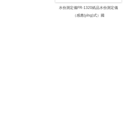
水份測定儀FR-1320紙品水份測定儀
（感應(yīng)式）國