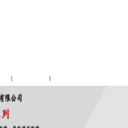
心
人才招聘
聯(lián)系我們