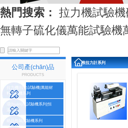
熱門搜索：
拉力機
試驗機
無轉子硫化儀
萬能試驗機
推拉力計系列
公司產(chǎn)品
PRODUCTS
拉力機|拉力試驗機|萬能材
料試驗機系列
環(huán)境試驗機系列|恒
溫恒濕
紙品包裝試驗機系列