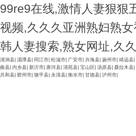
99re9在线,激情人妻狠
视频,久久久亚洲熟妇熟女
韩人妻搜索,熟女网址,久
清涧县
|
湄潭县
|
同江市
|
松滋市
|
广安市
|
兴海县
|
扬州市
|
靖远县
|
曲县
|
内乡县
|
新沂市
|
唐河县
|
清苑县
|
宝山区
|
汤原县
|
聂拉木县
|
共和县
|
胶州市
|
饶平县
|
永清县
|
衡水市
|
甘德县
|
泸州市
|