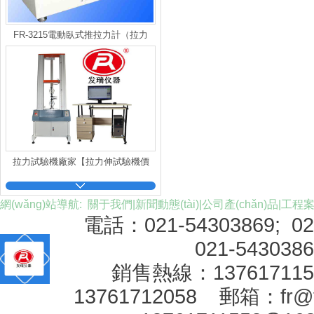
FR-3215電動臥式推拉力計（拉力
儀）
拉力試驗機廠家【拉力伸試驗機價
格】
網(wǎng)站導航:
關于我們
|
新聞動態(tài)
|
公司產(chǎn)品
|
工程
電話：021-54303869; 0
021-543038
銷售熱線：1376171
13761712058 郵箱：
fr@