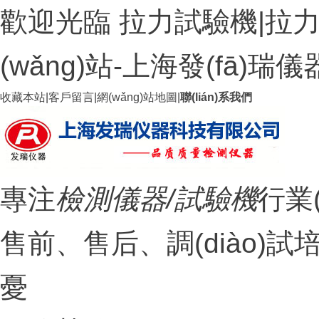
歡迎光臨 拉力試驗機|拉力
(wǎng)站-上海發(fā)
收藏本站
|
客戶留言
|
網(wǎng)站地圖
|
聯(lián)系我們
專注
檢測儀器/試驗機
行業
售前、售后、調(di
憂