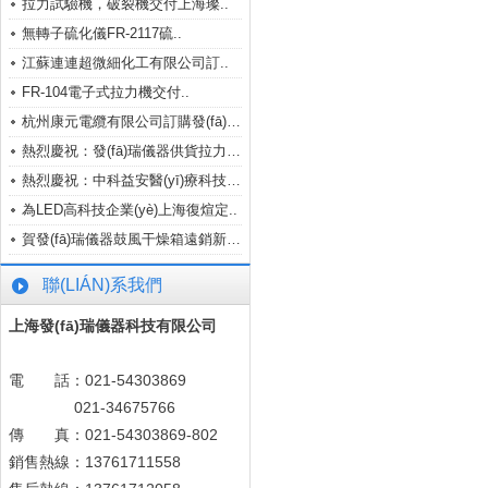
拉力試驗機，破裂機交付上海璨..
無轉子硫化儀FR-2117硫..
江蘇連連超微細化工有限公司訂..
FR-104電子式拉力機交付..
杭州康元電纜有限公司訂購發(fā)瑞..
熱烈慶祝：發(fā)瑞儀器供貨拉力機..
熱烈慶祝：中科益安醫(yī)療科技（..
為LED高科技企業(yè)上海復煊定..
賀發(fā)瑞儀器鼓風干燥箱遠銷新疆..
聯(LIÁN)系我們
上海發(fā)瑞儀器科技有限公司
電 話：021-54303869
021-34675766
傳 真：021-54303869-802
銷售熱線：13761711558