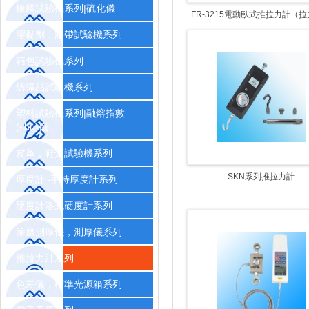
橡膠試驗機系列|硫化儀
FR-3215電動臥式推拉力計（
膠黏劑，膠帶試驗機系列
箱包試驗機系列
紡織品試驗機系列
塑料試驗機系列|融熔指數
(shù)儀
皮革，鞋類試驗機系列
SKN系列推拉力計
厚度計~手持厚度計系列
硬度計洛式硬度計系列
涂層測厚儀，測厚儀系列
推拉力計系列
色差儀，標準光源箱系列