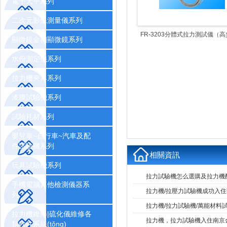
電子天平系列
二次元影像測量儀系列
FR-3203分體式拉力測試儀（
顯微鏡金相顯微鏡系列
水份測定儀系列
拉力機夾具系列
漆膜試驗機系列
試驗耗材系列
嬰兒車~自行車~汽車及配
件試驗機系列
相關資訊
玩具試驗機系列
拉力試驗機怎么選購及拉力機
手機電腦其他檢測儀器系
拉力機/拉壓力試驗機成功入
列
拉力機/拉力試驗機/萬能材料試
拉力機維修|硫化儀維修各
拉力機，拉力試驗機入住南京
類軟件系統(tǒng)