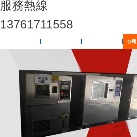
服務熱線
13761711558
網(wǎng)站首頁
關于我們
新聞動態(tài)
公司產