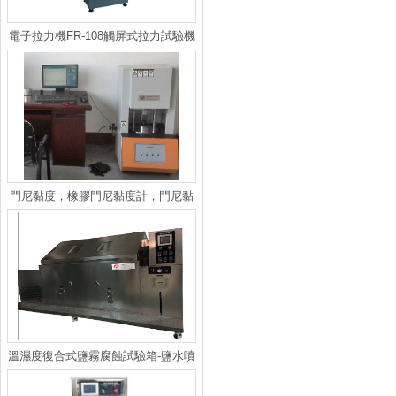
電子拉力機FR-108觸屏式拉力試驗機
門尼黏度，橡膠門尼黏度計，門尼黏
度曲線
溫濕度復合式鹽霧腐蝕試驗箱-鹽水噴
霧試驗機