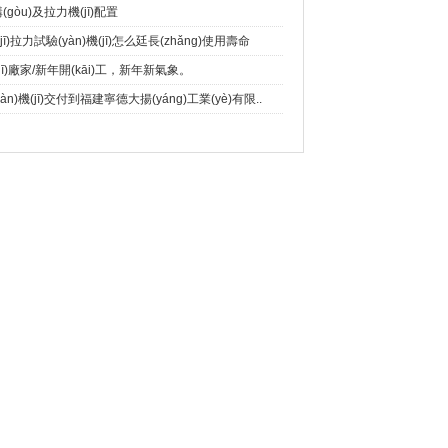
(gòu)及拉力機(jī)配置
jī)拉力試驗(yàn)機(jī)怎么廷長(zhǎng)使用壽命
jī)廠家/新年開(kāi)工，新年新氣象。
àn)機(jī)交付到福建寧德大揚(yáng)工業(yè)有限..