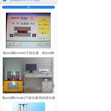
無(wú)轉(zhuǎn)子硫化儀，無(wú)轉
(zhuǎn)子硫化儀供應(yīng)，無(wú)
轉(zhuǎn)子硫化儀價(jià)格
無(wú)轉(zhuǎn)子硫化儀/新款硫化儀
報(bào)價(jià)