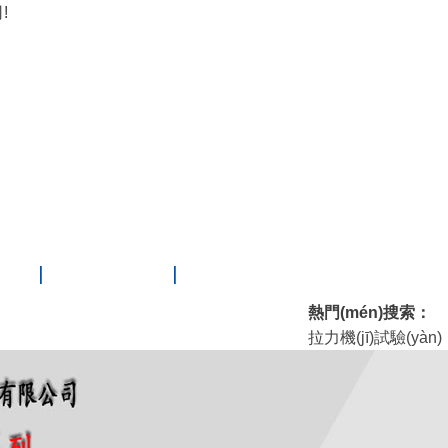
!
心
人才招聘
聯(lián)系我們
熱門(mén)搜索：
拉力機(jī)
試驗(yàn)