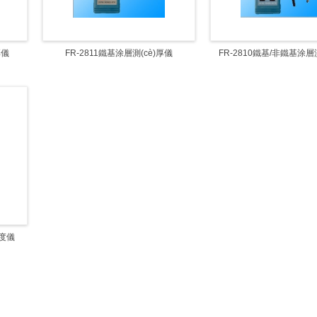
厚儀
FR-2811鐵基涂層測(cè)厚儀
FR-2810鐵基/非鐵基涂層
白度儀