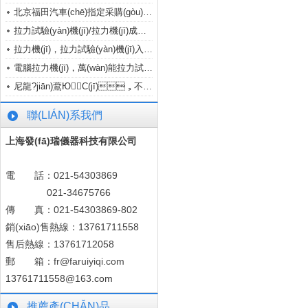
北京福田汽車(chē)指定采購(gòu)發(fā)瑞品牌..
拉力試驗(yàn)機(jī)/拉力機(jī)成功交付到..
拉力機(jī)，拉力試驗(yàn)機(jī)入住上海新..
電腦拉力機(jī)，萬(wàn)能拉力試驗(yàn)機(jī)成..
尼龍?jiān)鷰ЮC(jī)，不銹鋼扎帶拉..
聯(LIÁN)系我們
上海發(fā)瑞儀器科技有限公司
電 話：021-54303869
021-34675766
傳 真：021-54303869-802
銷(xiāo)售熱線：13761711558
售后熱線：13761712058
郵 箱：
fr@faruiyiqi.com
13761711558@163.com
推薦產(CHǍN)品