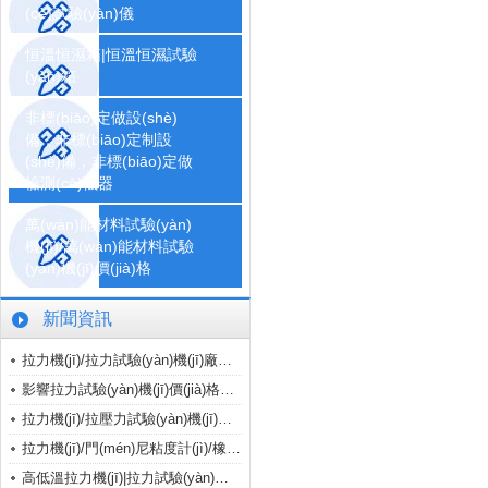
(cè)試驗(yàn)儀
恒溫恒濕箱|恒溫恒濕試驗
(yàn)箱
非標(biāo)定做設(shè)
備，非標(biāo)定制設
(shè)備，非標(biāo)定做
檢測(cè)儀器
萬(wàn)能材料試驗(yàn)
機(jī)/萬(wàn)能材料試驗
(yàn)機(jī)價(jià)格
新聞資訊
拉力機(jī)/拉力試驗(yàn)機(jī)廠家/新年..
影響拉力試驗(yàn)機(jī)價(jià)格有哪些，拉..
拉力機(jī)/拉壓力試驗(yàn)機(jī)成功入住..
拉力機(jī)/門(mén)尼粘度計(jì)/橡膠檢測(cè)..
高低溫拉力機(jī)|拉力試驗(yàn)機(jī)交付..