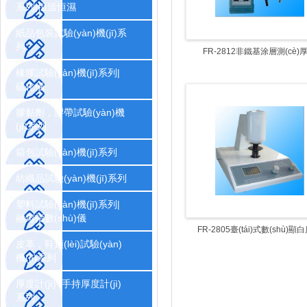
系列|恒溫恒濕
紙品包裝試驗(yàn)機(jī)系
列
FR-2812非鐵基涂層測(cè)
橡膠試驗(yàn)機(jī)系列|
硫化儀
膠黏劑，膠帶試驗(yàn)機
(jī)系列
箱包試驗(yàn)機(jī)系列
紡織品試驗(yàn)機(jī)系列
塑料試驗(yàn)機(jī)系列|
融熔指數(shù)儀
FR-2805臺(tái)式數(shù)顯
皮革，鞋類(lèi)試驗(yàn)
機(jī)系列
厚度計(jì)~手持厚度計(jì)
系列