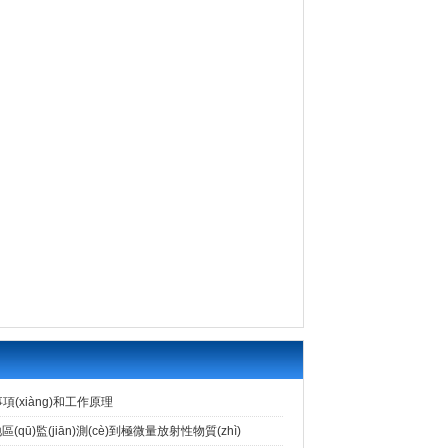
項(xiàng)和工作原理
區(qū)監(jiān)測(cè)到極微量放射性物質(zhì)