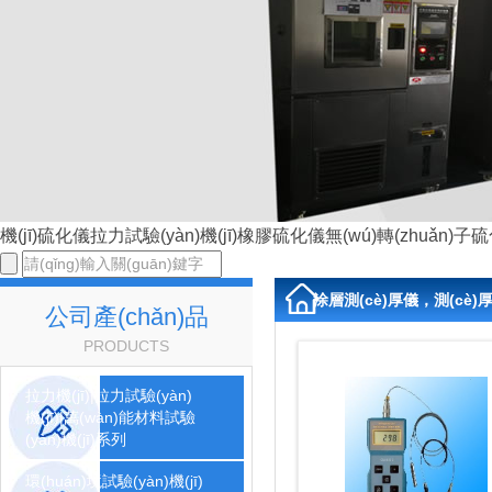
機(jī)
硫化儀
拉力試驗(yàn)機(jī)
橡膠硫化儀
無(wú)轉(zhuǎn)子
涂層測(cè)厚儀，測(cè
公司產(chǎn)品
PRODUCTS
拉力機(jī)|拉力試驗(yàn)
機(jī)|萬(wàn)能材料試驗
(yàn)機(jī)系列
環(huán)境試驗(yàn)機(jī)