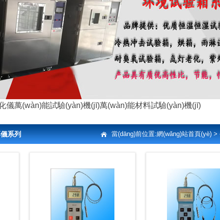
硫化儀
萬(wàn)能試驗(yàn)機(jī)
萬(wàn)能材料試驗(yàn)機(jī)
)厚儀系列
當(dāng)前位置:
網(wǎng)站首頁(yè)
>