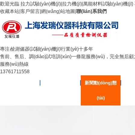
歡迎光臨 拉力試驗(yàn)機(jī)|拉力機(jī)|萬能材料試驗(yàn)機(j
收藏本站
|
客戶留言
|
網(wǎng)站地圖
|
聯(lián)系我們
專注
檢測儀器/試驗(yàn)機(jī)
行業(yè)十多年
售前、售后、調(diào)試培訓(xùn)一條龍服務(wù)，完全無后
服務(wù)熱線
13761711558
網(wǎng)站首頁
關(guān)于我們
新聞動(dòng)態
公司產
(tài)