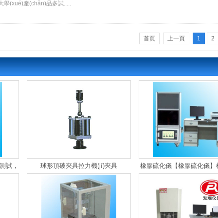
)大學(xué)產(chǎn)品多試
.....
首頁
上一頁
1
2
測試，
球形頂破夾具拉力機(jī)夾具
橡膠硫化儀【橡膠硫化儀】
廠家
儀生產(chǎn)廠家