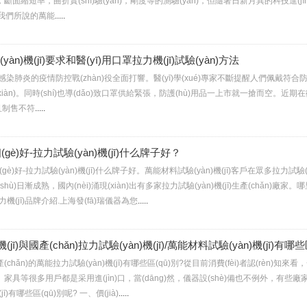
率，斷面縮短率，曲折實(shí)驗(yàn)，剛度等的測驗(yàn)，但隨著日新月異的科技進(jì
就是我們所說的萬能
.....
àn)機(jī)要求和醫(yī)用口罩拉力機(jī)試驗(yàn)方法
肺炎的疫情防控戰(zhàn)役全面打響。醫(yī)學(xué)專家不斷提醒人們佩戴符合防疫標
àn)。同時(shí)也導(dǎo)致口罩供給緊張，防護(hù)用品一上市就一搶而空。近期在微
并且制售不符
.....
個(gè)好-拉力試驗(yàn)機(jī)什么牌子好？
gè)好-拉力試驗(yàn)機(jī)什么牌子好。萬能材料試驗(yàn)機(jī)客戶在眾多拉力試驗(yà
(shù)日漸成熟，國內(nèi)涌現(xiàn)出有多家拉力試驗(yàn)機(jī)生產(chǎn)廠家
)拉力機(jī)品牌介紹.上海發(fā)瑞儀器為您
.....
機(jī)與國產(chǎn)拉力試驗(yàn)機(jī)/萬能材料試驗(yàn)機(jī)有哪些
(chǎn)的萬能拉力試驗(yàn)機(jī)有哪些區(qū)別?從目前消費(fèi)者認(rèn)知來看，一般認(
衣服、家具等很多用戶都是采用進(jìn)口，當(dāng)然，儀器設(shè)備也不例外，有些廠
ī)有哪些區(qū)別呢? 一、價(jià)
.....