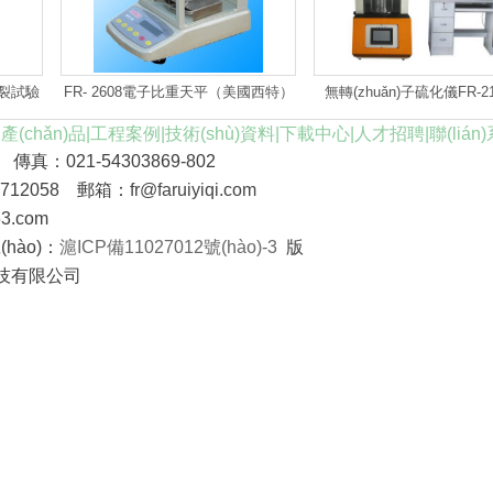
龜裂試驗
FR- 2608電子比重天平（美國西特）
無轉(zhuǎn)子硫化儀FR-2
(zhuǎn)子硫化儀
產(chǎn)品
|
工程案例
|
技術(shù)資料
|
下載中心
|
人才招聘
|
聯(liá
6 傳真：021-54303869-802
712058 郵箱：
fr@faruiyiqi.com
63.com
號(hào)：
滬ICP備11027012號(hào)-3
版
器科技有限公司