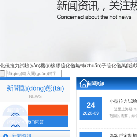
化儀
拉力試驗(yàn)機(jī)
橡膠硫化儀
無轉(zhuǎn)子硫化儀
萬能試驗(
新聞資訊
新聞動(dòng)態(tài)
NEWS
小型拉力試驗(yà
24
這里上海發(fā)
新聞資訊
2020-09
范圍的需要，綜合考
試驗(yàn)機(jī)問答
為客戶定制加高型
新聞資訊