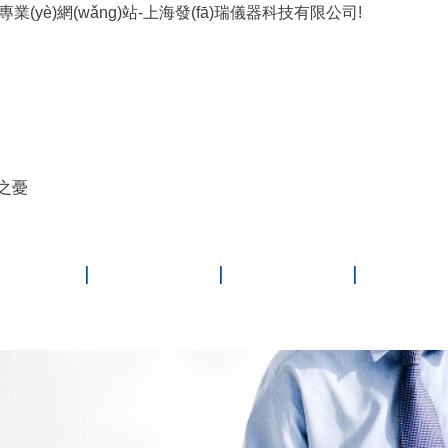
ī) 專業(yè)網(wǎng)站-上海發(fā)瑞儀器科技有限公司!
顧之憂
(chǎn)品
工程案例
技術(shù)資料
下載中