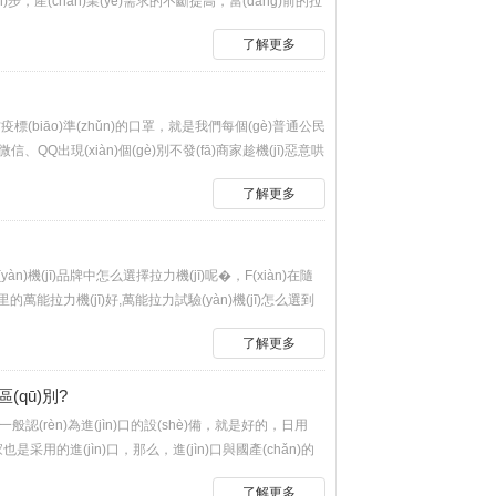
n)步，產(chǎn)業(yè)需求的不斷提高，當(dāng)前的拉
了解更多
(biāo)準(zhǔn)的口罩，就是我們每個(gè)普通公民
信、QQ出現(xiàn)個(gè)別不發(fā)商家趁機(jī)惡意哄
了解更多
n)機(jī)品牌中怎么選擇拉力機(jī)呢�，F(xiàn)在隨
。哪里的萬能拉力機(jī)好,萬能拉力試驗(yàn)機(jī)怎么選到
了解更多
區(qū)別?
rèn)為進(jìn)口的設(shè)備，就是好的，日用
家也是采用的進(jìn)口，那么，進(jìn)口與國產(chǎn)的
了解更多