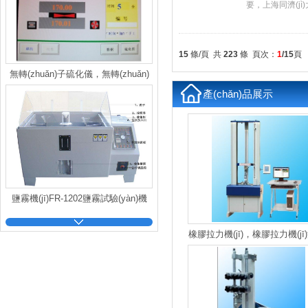
要，上海同濟(jì
15
條/頁 共
223
條 頁次：
1
/15
頁
無轉(zhuǎn)子硫化儀，無轉(zhuǎn)
產(chǎn)品展示
子硫化儀供應(yīng)，無轉(zhuǎn)子
硫化儀價(jià)格
鹽霧機(jī)FR-1202鹽霧試驗(yàn)機
(jī)90型
橡膠拉力機(jī)，橡膠拉力機(jī)
橡膠拉力機(jī)生產(chǎn)