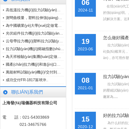
06
在現(xiàn)代
高低溫拉力機(jī)|拉力試驗(yàn)機(jī) 交..
2024-11
的強(qiáng)
測彎曲模量，塑料拉伸強(qiáng)度試驗(yàn)..
試解決方案。近期
為中國礦業(yè)大學(xué)定做電腦式抗壓..
光伏組件拉力機(jī)|拉力試驗(yàn)機(jī)安..
怎么做好國產(c
19
云母帶拉力機(jī)|塑料拉力試驗(yàn)機(jī)..
拉力試驗(yàn)
拉力試驗(yàn)機(jī)|熔融指數(shù)儀|懸壁..
2023-06
è)負(fù)載單元
為天祥檢驗(yàn)集團(tuán)定做拉伸試驗(yàn)機(jī)..
àn)，亦可用作塑
國產(chǎn)拉力機(jī)和進(jìn)口拉力試驗(yàn)機(jī)的..
萬能材料試驗(yàn)機(jī)/交付到福州長..
拉力試驗(yàn)
08
成功交付FR-1817落球沖..
拉力試驗(yàn
2021-01
的壓縮試驗(yàn)
聯(LIÁN)系我們
廠家為
.....
上海發(fā)瑞儀器科技有限公司
好的拉力試驗(yà
電 話：021-54303869
15
為什么好的拉力試驗
021-34675766
2020-12