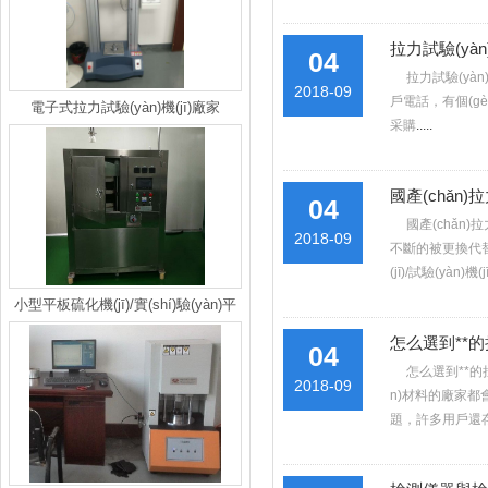
拉力試驗(yàn)機
04
拉力試驗(yàn)
2018-09
戶電話，有個(
電子式拉力試驗(yàn)機(jī)廠家
采購
.....
國產(chǎn)拉力
04
國產(chǎn)拉力
2018-09
不斷的被更換代替
(jī)/試驗(yàn)機
小型平板硫化機(jī)/實(shí)驗(yàn)平
板硫化機(jī)/封閉式橡膠硫化機(jī)
怎么選到**的拉力
04
怎么選到**的拉力
2018-09
n)材料的廠家都會(h
題，許多用戶還存