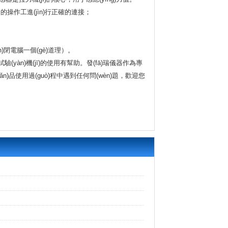
)老套的操作工進(jìn)行正確的連接；
n)閉電腦一個(gè)道理）。
yàn)機(jī)的使用有幫助。發(fā)瑞儀器作為專
在產(chǎn)品使用過(guò)程中遇到任何問(wèn)題，歡迎您