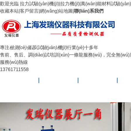
歡迎光臨 拉力試驗(yàn)機(jī)|拉力機(jī)|萬(wàn)能材料試驗(yàn
收藏本站
|
客戶留言
|
網(wǎng)站地圖
|
聯(lián)系我們
專注
檢測(cè)儀器/試驗(yàn)機(jī)
行業(yè)十多年
售前、售后、調(diào)試培訓(xùn)一條龍服務(wù)，完全無(w
服務(wù)熱線
13761711558
網(wǎng)站首頁
關(guān)于我們
新聞動(dòng)態
公司產
(yè)
(tài)