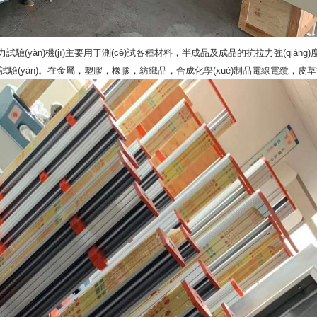
)拉力試驗(yàn)機(jī)主要用于測(cè)試各種材料，半成品及成品的抗拉力強(qiáng)度
，壓縮等試驗(yàn)。在金屬，塑膠，橡膠，紡織品，合成化學(xué)制品電線電纜