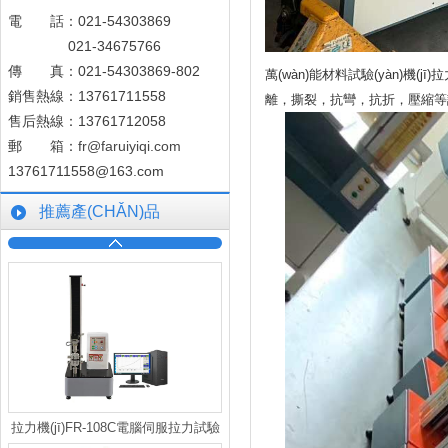
電 話：021-54303869
021-34675766
傳 真：021-54303869-802
萬(wàn)能材料試驗(yàn)機(jī
銷售熱線：13761711558
離，撕裂，抗彎，抗折
售后熱線：13761712058
郵 箱：
fr@faruiyiqi.com
13761711558@163.com
推薦產(CHǍN)品
拉力機(jī)FR-108C電腦伺服拉力試驗