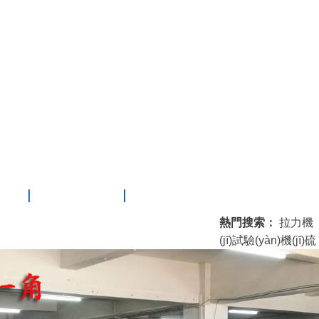
心
人才招聘
聯(lián)系我們
熱門搜索：
拉力機
(jī)
試驗(yàn)機(jī)
硫