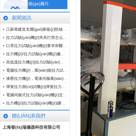
值得信賴五個(gè)圖片
新聞資訊
江蘇籌建首支國(guó)家級(jí)防核應(yīng)急隊(duì)..
拉力試驗(yàn)機(jī)夾具打滑怎么辦？拉..
口罩拉力試驗(yàn)機(jī)要求和醫(yī)用口罩..
拉力機(jī)/拉力試驗(yàn)機(jī)廠家/新年..
高低溫拉力機(jī)|拉力試驗(yàn)機(jī)交付..
電腦拉力機(jī)，萬(wàn)能拉力試驗(yàn)機(jī)成..
液壓拉力機(jī)，電液伺服萬(wàn)能材料..
彈簧拉力測(cè)試機(jī)|彈簧拉力試驗(yàn)..
電腦伺服式拉力試驗(yàn)機(jī)交付到上..
拉力機(jī)|拉力試驗(yàn)機(jī)|膠帶檢測(cè)..
聯(LIÁN)系我們
上海發(fā)瑞儀器科技有限公司