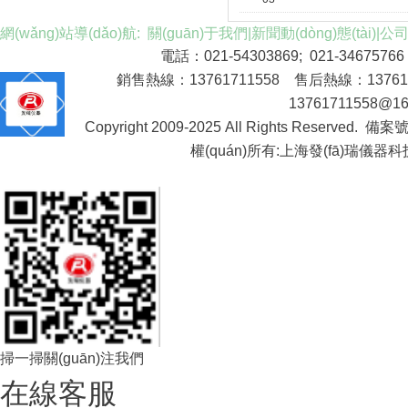
網(wǎng)站導(dǎo)航:
關(guān)于我們
|
新聞動(dòng)態(tài)
|
公司
電話：021-54303869; 021-3467576
銷售熱線：13761711558 售后熱線：13761
13761711558@1
Copyright 2009-2025 All Rights Reserved. 備案
權(quán)所有:上海發(fā)瑞儀
掃一掃關(guān)注我們
在線客服