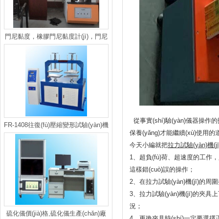
門尼黏度，橡膠門尼黏度計(jì)，門尼
黏度曲線
從事實(shí)驗(yàn)儀器操作
FR-1408往復(fù)壓縮變形試驗(yàn)機
保養(yǎng)才能繼續(xù)使用的
(jī)
今天小編就把
拉力試驗(yàn)機(jī
1、超負(fù)荷、超速度的工作
這樣錯(cuò)誤的操作；
2、在拉力試驗(yàn)機(jī)的
3、拉力試驗(yàn)機(jī)的夾
況；
硫化儀價(jià)格,硫化儀生產(chǎn)廠
4、更換夾具時(shí)一定要選擇正