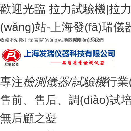
歡迎光臨 拉力試驗機|拉力
(wǎng)站-上海發(fā)
收藏本站
|
客戶留言
|
網(wǎng)站地圖
|
聯(lián)系我們
專注
檢測儀器/試驗機
行業
售前、售后、調(diào
無后顧之憂