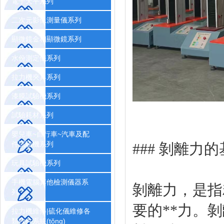
電子天平系列
二次元影像測量儀系列
顯微鏡金相顯微鏡系列
水份測定儀系列
拉力機夾具系列
漆膜試驗機系列
試驗耗材系列
嬰兒車~自行車~汽車及配
件試驗機系列
### 剝離力
玩具試驗機系列
手機電腦其他檢測儀器系
剝離力，是指
列
要的**力
拉力機維修|硫化儀維修各
類軟件系統(tǒng)