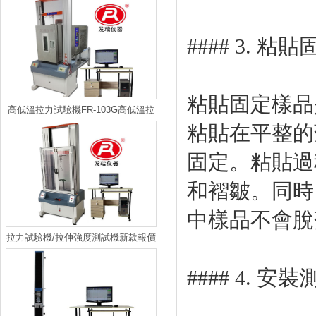
力機
#### 3. 粘
粘貼固定樣品是剝
高低溫拉力試驗機FR-103G高低溫拉
粘貼在平整的
力機廠家，拉力機價格報價
固定。粘貼
和褶皺
中樣品不會脫
拉力試驗機/拉伸強度測試機新款報價
#### 4. 安