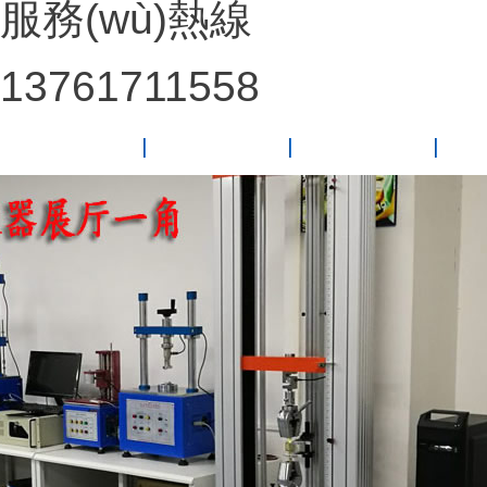
服務(wù)熱線
13761711558
網(wǎng)站首頁
關(guān)于我們
新聞動態(tài)
公司產