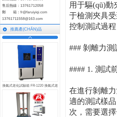
用于驅(qū
售后熱線：13761712058
郵 箱：
fr@faruiyiqi.com
于檢測夾具受到的
13761711558@163.com
控制測試過程
推薦產(CHǍN)品
### 剝離力
#### 1. 測
換氣式老化試驗箱 FR-1220 換氣式老
在進行剝離力測
化試驗機
適的測試樣品，確
次，