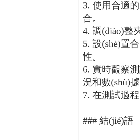
3. 使用合
合。
4. 調(dià
5. 設(shè
性。
6. 實時觀察測
況和數(shù)據(
7. 在測試過
### 結(jié)語