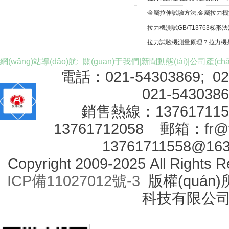
金屬拉伸試驗方法,金屬拉力機測試方
拉力機測試GB/T13763梯形
拉力試驗機測量原理？拉力機是
網(wǎng)站導(dǎo)航:
關(guān)于我們
|
新聞動態(tài)
|
公司產(chǎ
電話：021-54303869; 0
021-543038
銷售熱線：1376171
13761712058 郵箱：
fr@
13761711558@16
Copyright 2009-2025 All Right
ICP備11027012號-3
版權(quán)
科技有限公