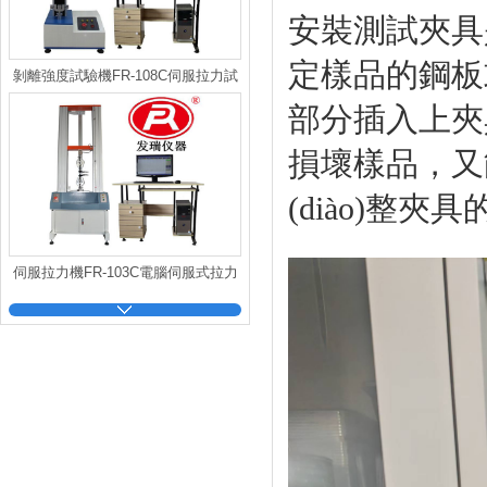
安裝測試夾具是剝
定樣品的鋼板或
剝離強度試驗機FR-108C伺服拉力試
驗機
部分插入上夾具
損壞樣品
(diào)整
伺服拉力機FR-103C電腦伺服式拉力
試驗機(大變型）