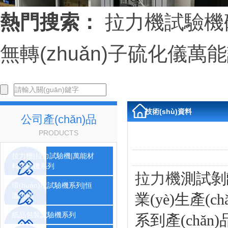
熱門搜索：
拉力機
試驗機
無轉(zhuǎn)子硫化儀
萬能
技術(shù)資料
公司產(chǎn)品
PRODUCTS
拉力機|拉力試驗機|萬能材
料試驗機系列
拉力機
測試剝
環(huán)境試驗機系列|恒
業(yè)生產(c
溫恒濕
紙品包裝試驗機系列
系到產(chǎn