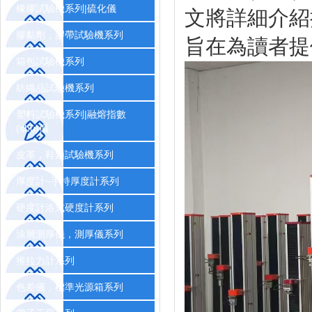
橡膠試驗機系列|硫化儀
文將詳細介紹拉力
膠黏劑，膠帶試驗機系列
旨在為讀者提
箱包試驗機系列
紡織品試驗機系列
塑料試驗機系列|融熔指數
(shù)儀
皮革，鞋類試驗機系列
厚度計~手持厚度計系列
硬度計洛式硬度計系列
涂層測厚儀，測厚儀系列
推拉力計系列
色差儀，標準光源箱系列