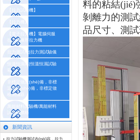
料的粘結(jié
【拉力試驗機】
剝離力的測試結(
【拉力機】
品尺寸、測試
【電子拉力機】電腦伺服
拉力機液壓拉力機
拉力測試機|拉力測試驗儀
恒溫恒濕箱|恒溫恒濕試驗
箱
非標定做設(shè)備，非標
定制設(shè)備，非標定做
檢測儀器
萬能材料試驗機/萬能材料
試驗機價格
新聞資訊
拉力試驗機測試內(nèi)容，拉力測試..