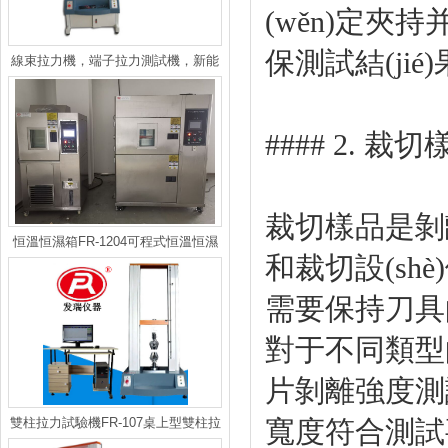
(wěn)定夾持并
保測試結(jié
線束拉力機，端子拉力測試機，新能
源車電線壓頭拉力試驗機
#### 2. 裁切
裁切樣品是剝
恒溫恒濕箱FR-1204可程式恒溫恒濕
和裁切設(sh
箱
需要保持刀具
對于不同類型的
片剝離強度測試
雙柱拉力試驗機FR-107桌上型雙柱拉
寬度符合測試