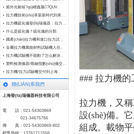
紫外光耐候?qū)嶒灥脑?QUV..
拉力機技術(shù)革新新時代到來了，..
拉力機硫化儀發(fā)瑞儀器：拉力機..
什么是硫化儀？硫化儀的分類
國產(chǎn)拉力機和進口拉力試驗機的..
金屬拉力機萬能材料試驗機入住..
拉力機試驗機不能動了怎么解決..
塑料檢測儀器/熔融指數(shù)儀交付..
拉力機/拉力試驗機交付到上海..
### 拉力機
聯(LIÁN)系我們
上海發(fā)瑞儀器科技有限公司
拉力機
電 話：021-54303869
設(shè)備
021-34675766
組成。載
傳 真：021-54303869-802
銷售熱線：13761711558