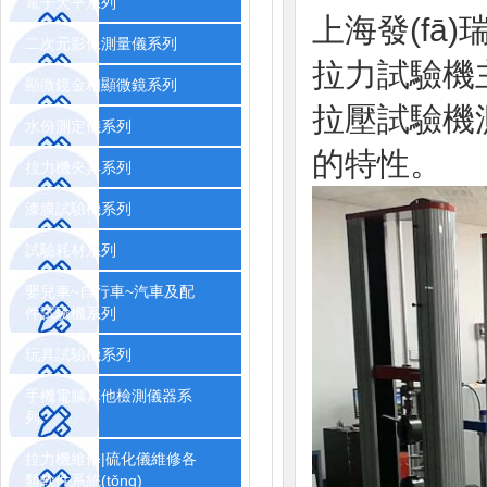
電子天平系列
上海發(fā
二次元影像測量儀系列
拉力試驗機
顯微鏡金相顯微鏡系列
拉壓試驗機
水份測定儀系列
的特性。
拉力機夾具系列
漆膜試驗機系列
試驗耗材系列
嬰兒車~自行車~汽車及配
件試驗機系列
玩具試驗機系列
手機電腦其他檢測儀器系
列
拉力機維修|硫化儀維修各
類軟件系統(tǒng)