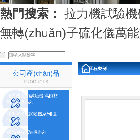
熱門搜索：
拉力機
試驗機
無轉(zhuǎn)子硫化儀
萬能
工程案例
公司產(chǎn)品
PRODUCTS
拉力機|拉力試驗機|萬能材
料試驗機系列
環(huán)境試驗機系列|恒
溫恒濕
紙品包裝試驗機系列