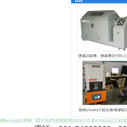
鹽霧試驗機，鹽霧機交付到上
大學
無轉(zhuǎn)子硫化儀/橡膠硫
連第一互感器有限責任公
網(wǎng)站導航:
關于我們
|
新聞動態(tài)
|
公司產(chǎn)品
|
工程