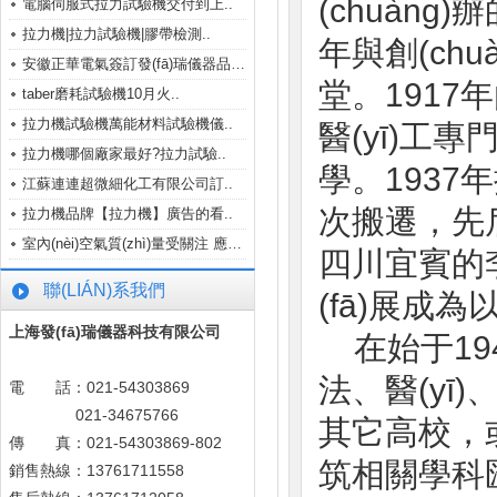
(chuàng
電腦伺服式拉力試驗機交付到上..
拉力機|拉力試驗機|膠帶檢測..
年與創(ch
安徽正華電氣簽訂發(fā)瑞儀器品牌..
堂。191
taber磨耗試驗機10月火..
拉力機試驗機萬能材料試驗機儀..
醫(yī)工
拉力機哪個廠家最好?拉力試驗..
學。1
江蘇連連超微細化工有限公司訂..
次搬遷，先
拉力機品牌【拉力機】廣告的看..
室內(nèi)空氣質(zhì)量受關注 應盡快出..
四川宜賓的李
聯(LIÁN)系我們
(fā)展成為以
上海發(fā)瑞儀器科技有限公司
在始于19
法、醫(yī
電 話：021-54303869
021-34675766
其它高校，或
傳 真：021-54303869-802
筑相關學科匯
銷售熱線：13761711558