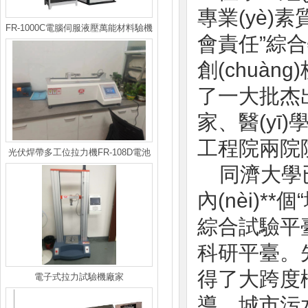
專業(yè)素
FR-1000C電腦伺服液壓萬能材料驗機
會責任”綜合特質
創(chuàn
了一大批杰出
家、醫(
工程院兩院院士
光伏焊帶多工位拉力機FR-108D電池
同濟大學已
片拉力試驗機
內(nèi)**
綜合試驗平臺
科研平臺。
得了大跨度橋
電子式拉力試驗機廠家
導、城市污水