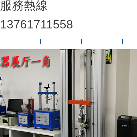
服務熱線
13761711558
網(wǎng)站首頁
關于我們
新聞動態(tài)
公司產