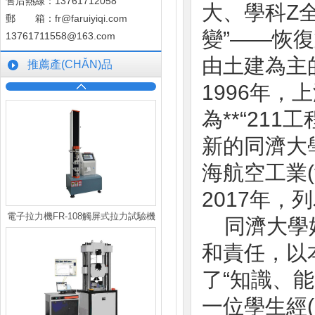
售后熱線：13761712058
大、學
郵 箱：
fr@faruiyiqi.com
變”——恢復對
13761711558@163.com
由土建為主的
推薦產(CHǍN)品
1996年
為**“211
新的同濟大學。
海航空工業(yè
2017年，列
電子拉力機FR-108觸屏式拉力試驗機
同濟大學始
和責任，以
了“知識、能
一位學生經(j