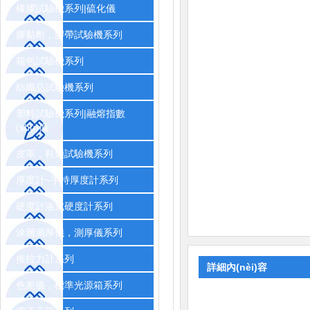
橡膠試驗機系列|硫化儀
膠黏劑，膠帶試驗機系列
箱包試驗機系列
紡織品試驗機系列
塑料試驗機系列|融熔指數
(shù)儀
皮革，鞋類試驗機系列
厚度計~手持厚度計系列
硬度計洛式硬度計系列
涂層測厚儀，測厚儀系列
推拉力計系列
詳細內(nèi)容
色差儀，標準光源箱系列