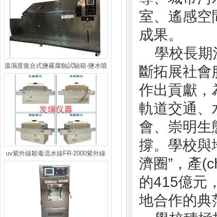
室、
成果。
學校長期注
溫濕度復合式鹽霧腐蝕試驗箱-鹽水噴
斷拓展社會服務
霧試驗機
作出貢獻
軌道交通、水環
會、崇
撐。學校與地方
uv紫外線殺毒流水線FR-2000紫外線
濟圈”，產
殺菌爐
的415億元，
地合作的典范模式