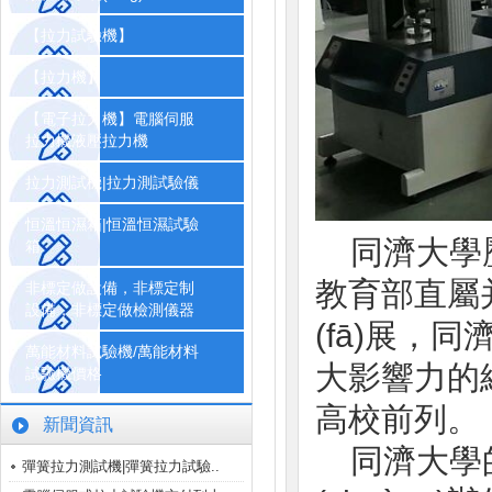
【拉力試驗機】
【拉力機】
【電子拉力機】電腦伺服
拉力機液壓拉力機
拉力測試機|拉力測試驗儀
恒溫恒濕箱|恒溫恒濕試驗
同濟大學歷
箱
教育部直屬并
非標定做設備，非標定制
設備，非標定做檢測儀器
(fā)展
萬能材料試驗機/萬能材料
大影響力的綜合
試驗機價格
高校前列。
新聞資訊
同濟大學的
彈簧拉力測試機|彈簧拉力試驗..