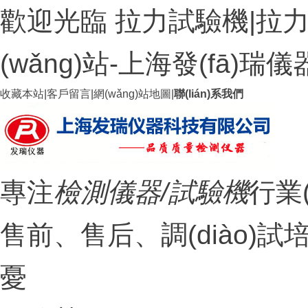
歡迎光臨 拉力試驗機|拉力
(wǎng)站-上海發(fā)
收藏本站
|
客戶留言
|
網(wǎng)站地圖
|
聯(lián)系我們
專注
檢測儀器/試驗機
行業
售前、售后、調(dià
憂