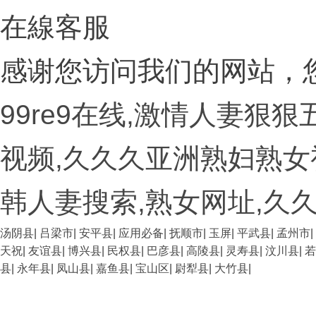
在線客服
感谢您访问我们的网站，
99re9在线,激情人妻狠
视频,久久久亚洲熟妇熟女
韩人妻搜索,熟女网址,久
汤阴县
|
吕梁市
|
安平县
|
应用必备
|
抚顺市
|
玉屏
|
平武县
|
孟州市
|
天祝
|
友谊县
|
博兴县
|
民权县
|
巴彦县
|
高陵县
|
灵寿县
|
汶川县
|
若
县
|
永年县
|
凤山县
|
嘉鱼县
|
宝山区
|
尉犁县
|
大竹县
|