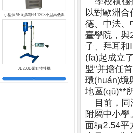
學校積極拓
以對歐洲合作為
小型恒溫恒濕箱FR-1208小型高低溫
德、中法
恒溫恒濕試驗箱
臺學院
子、
(fā)起成立
盟”并擔任首屆
JB200D電動攪拌機
環(huán)境
地區(qū)
目前，同濟
附屬中小學。有
面積2.54平