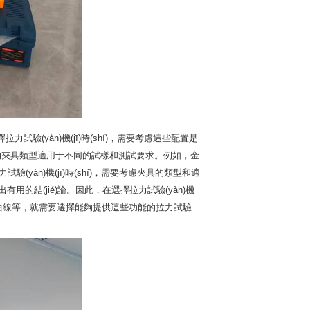
拉力試驗(yàn)機(jī)時(shí)，需要考慮這些配置是
。不同的夾具類型適用于不同的試樣和測試要求。例如，金
(yàn)機(jī)時(shí)，需要考慮夾具的類型和適
得出有用的結(jié)論。因此，在選擇拉力試驗(yàn)機
)據(jù)曲線等，就需要選擇能夠提供這些功能的拉力試驗