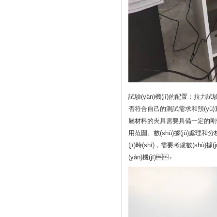
試驗(yàn)機(jī)的配置：拉力試驗(
否符合自己的測試需求和預(yù)算
屬材料的夾具需要具備一定的剛性和穩
用范圍。數(shù)據(jù)處理和
(jī)時(shí)，需要考慮數(s
(yàn)機(jī)。