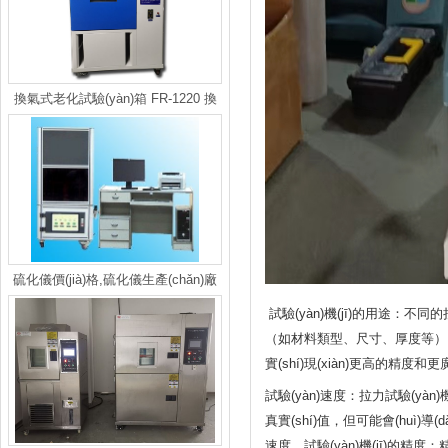
換氣式老化試驗(yàn)箱 FR-1220 換
氣式老化試驗(yàn)機(jī)
硫化儀價(jià)格,硫化儀生產(chǎn)廠
家,硫化儀報(bào)價(jià)
試驗(yàn)機(jī)的用途：不同的
（如材料類型、尺寸、厚度等）
實(shí)現(xiàn)更高的精度和更廣
試驗(yàn)速度：拉力試驗(yàn)機(
真實(shí)值，但可能會(hu
速度。試驗(yàn)機(jī)的精度：