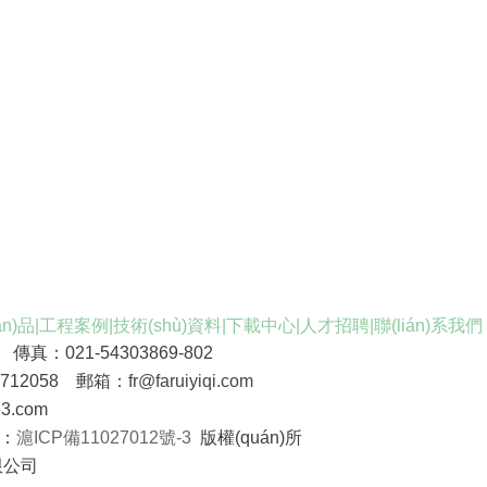
n)品
|
工程案例
|
技術(shù)資料
|
下載中心
|
人才招聘
|
聯(lián)系我們
6 傳真：021-54303869-802
712058 郵箱：
fr@faruiyiqi.com
63.com
號：
滬ICP備11027012號-3
版權(quán)所
限公司