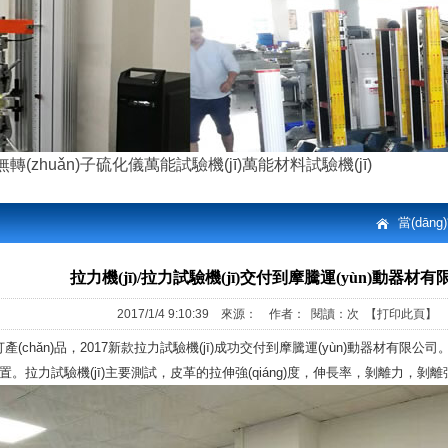
無轉(zhuǎn)子硫化儀
萬能試驗機(jī)
萬能材料試驗機(jī)
當(dān
拉力機(jī)/拉力試驗機(jī)交付到摩騰運(yùn)動器材
2017/1/4 9:10:39 來源： 作者： 閱讀：次
【打印此頁】
產(chǎn)品，2017新款拉力試驗機(jī)成功交付到摩騰運(yùn)動器材有限公
。拉力試驗機(jī)主要測試，皮革的拉伸強(qiáng)度，伸長率，剝離力，剝離強