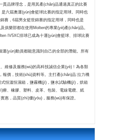
的一貫品牌理念，是用其產(chǎn)品通過真正的比賽
會，是六屆奧運(yùn)會籃球比賽的指定用球。同時也
、中國世錦賽，6屆男女籃世錦賽的指定用球，同時也是
俱樂部都在使用Molten的專業(yè)產(chǎn)品。
ten IV5XC排球已成為十運(yùn)會籃球、排球比賽
每一個運(yùn)動員都能意識到自己的全部的潛能。所有
、升級、維修及服務(wù)的高科技誠信企業(yè)！為各類
，報價，技術(shù)資料等。主打產(chǎn)品:
拉力機
恒溫恒濕箱，鹽霧機(jī)，鹽水試驗機(jī)，烘箱
yī)療、橡膠、塑料、皮革、包裝、電線電纜、紙
品質(zhì)優(yōu)，服務(wù)有保證。