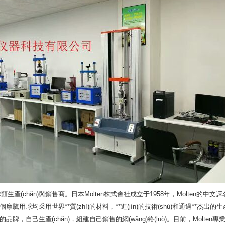
生產(chǎn)與銷售商。日本Molten株式會社成立于1958年，Molten的中文譯名
。每個摩騰用球均采用世界**質(zhì)的材料，**進(jìn)的技術(shù)和通過**杰出
，自己生產(chǎn)，組建自己銷售的網(wǎng)絡(luò)。目前，Molten專業