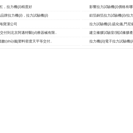
，拉力機(jī)精度好
影響拉力試驗機(jī)價格有哪些，
力機(jī)，拉力試驗機(jī)
鋁箔銅箔拉力試驗機(jī)/拉力
上海寶潔公司
拉力試驗機(jī),硫化儀,門尼
jī)交付到北京阿邁特醫(yī)療器械有限..
建立橡膠試驗室/測試橡膠產(ch
融指數(shù)儀|塑料密度天平等交付..
拉力機(jī)|電子拉力試驗機(j