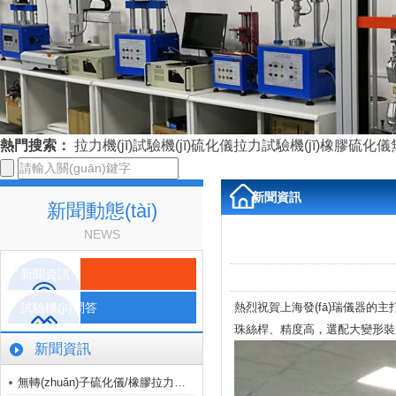
熱門搜索：
拉力機(jī)
試驗機(jī)
硫化儀
拉力試驗機(jī)
橡膠硫化儀
新聞資訊
新聞動態(tài)
NEWS
新聞資訊
試驗機(jī)問答
熱烈祝賀上海發(fā)瑞儀器的主打
珠絲桿、精度高，選配大變形裝置
新聞資訊
無轉(zhuǎn)子硫化儀/橡膠拉力機(jī)交付..