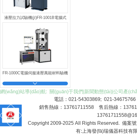
液壓拉力試驗機(jī)FR-1001B電腦式
液壓拉力試驗機(jī)
FR-1000C電腦伺服液壓萬能材料驗機
(jī)
網(wǎng)站導(dǎo)航:
關(guān)于我們
|
新聞動態(tài)
|
公司產(chǎ
電話：021-54303869; 021-3467576
銷售熱線：13761711558 售后熱線：13761
13761711558@1
Copyright 2009-2025 All Rights Reserved. 備案
有:上海發(fā)瑞儀器科技有