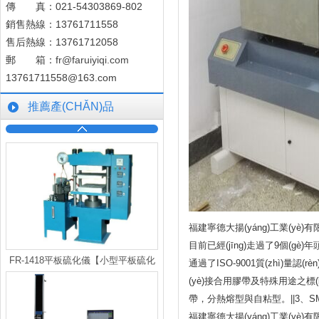
傳 真：021-54303869-802
銷售熱線：13761711558
售后熱線：13761712058
郵 箱：
fr@faruiyiqi.com
13761711558@163.com
推薦產(CHǍN)品
福建寧德大揚(yáng)工業(yè)有限
目前已經(jīng)走過了9個(gè)年頭
FR-1418平板硫化儀【小型平板硫化
通過了ISO-9001質(zhì)量認(r
(yè)接合用膠帶及特殊用途之標(biā
機(jī)】實(shí)驗(yàn)用平板硫化機
帶，分熱熔型與自粘型。||3
(jī)
福建寧德大揚(yáng)工業(yè)有限