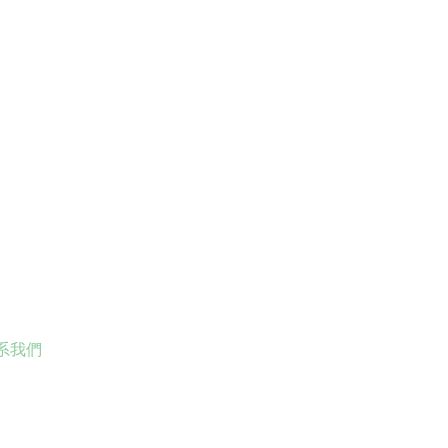
n)系我們