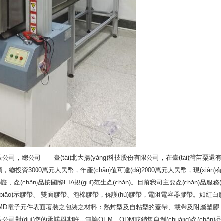
公司，總公司——臺(tái)北大揚(yáng)科技股份有限公司，在臺(tái)灣苗粟還有一個(
，總投資3000萬元人民幣，年產(chǎn)值可達(dá)2000萬元人民幣，現(xi
èn)證，產(chǎn)品按國際EIA規(guī)范生產(chǎn)。目前我司主要產(chǎn)品
o)示膠帶、 雙面膠帶、泡棉膠帶，保護(hù)膠帶，電阻電容器膠帶。如紅白膠帶
、SMD電子元件表面著裝之包裝之材料：熱封型及自粘型的蓋帶、載帶及附屬塑膠
公司對(duì)您的承諾與期許---無論OEM、ODM或銷售自創(chuàng)產(chǎn)品