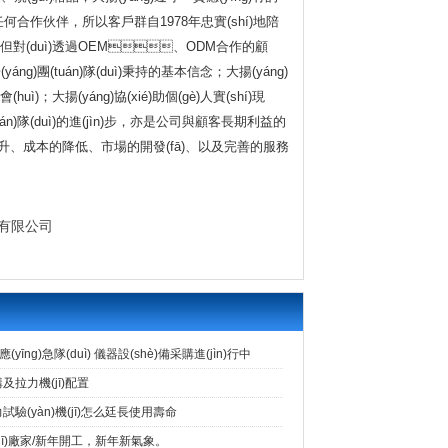
放棄任何合作伙伴，所以客戶群自1978年忠實(shí)地陪
)資訊。但對(duì)透過OEM、ODM合作的顧
ng)團(tuán)隊(duì)秉持的基本信念；大揚(yáng)
會(huì)；大揚(yáng)協(xié)助個(gè)人實(shí)現
(tuán)隊(duì)的進(jìn)步，亦是公司與顧客長期利益的
術(shù)的提升、成本的降低、市場的開發(fā)、以及完善的服務
制品有限公司
īng)急隊(duì) 儀器設(shè)備采購進(jìn)行中
購及拉力機(jī)配置
力試驗(yàn)機(jī)怎么廷長使用壽命
(jī)廠家/新年開工，新年新氣象。