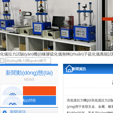
化儀
拉力試驗(yàn)機(jī)
橡膠硫化儀
無轉(zhuǎn)子硫化儀
萬能試驗(
新聞資訊
新聞動(dòng)態(tài)
NEWS
新聞資訊
試驗(yàn)機(jī)問答
高低溫拉力機(jī)/高低溫拉力試驗(y
(yīng)用于各類五金、金屬、橡塑料、
新聞資訊
點(diǎn)抗折…等各項(xiàng