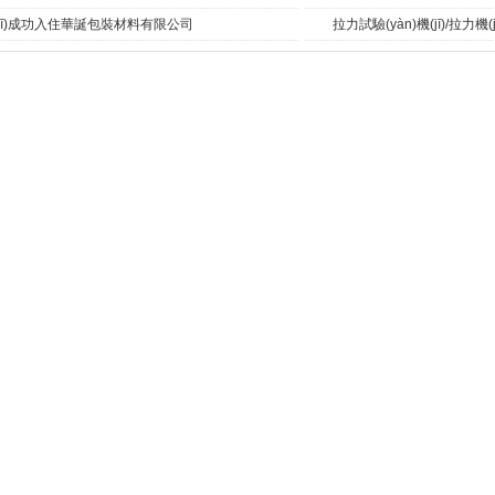
)機(jī)成功入住華誕包裝材料有限公司
拉力試驗(yàn)機(jī)/拉力