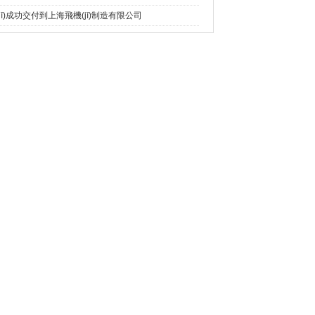
機(jī)成功交付到上海飛機(jī)制造有限公司