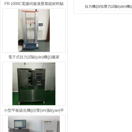
FR-1000C電腦伺服液壓萬能材料驗
拉力機(jī)/拉壓力試驗(yàn
(yàn)機(jī)
電子式拉力試驗(yàn)機(jī)廠家
小型平板硫化機(jī)/實(shí)驗(yàn)平
板硫化機(jī)/封閉式橡膠硫化機(jī)