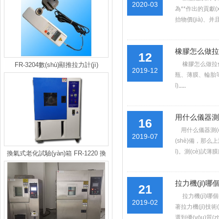
2020-03
為**作出的貢獻(xi
抬物價(jià)、
橡膠怎么做拉伸試
12
橡膠怎么做拉伸試驗
FR-3204數(shù)顯推拉力計(jì)
2019-12
瓶、薄膜、
ī)
.....
用什么儀器測(c
16
用什么儀器測(c
2019-07
(shè)備，
ī)。測(cè)
換氣式老化試驗(yàn)箱 FR-1220 換
氣式老化試驗(yàn)機(jī)
拉力機(jī)哪個
21
拉力機(jī)哪個
2019-02
著拉力機(jī)技術(
選到優(yōu)質(