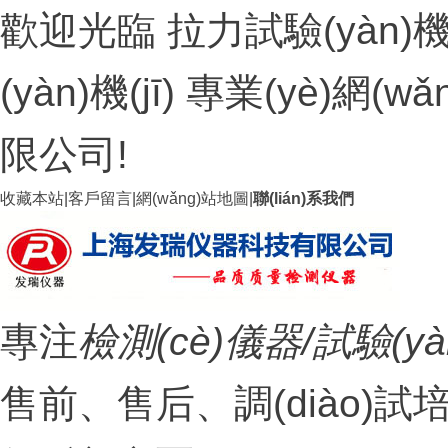
歡迎光臨 拉力試驗(yàn)機(
(yàn)機(jī) 專業(yè)網
限公司!
收藏本站
|
客戶留言
|
網(wǎng)站地圖
|
聯(lián)系我們
專注
檢測(cè)儀器/試驗(yàn
售前、售后、調(diào