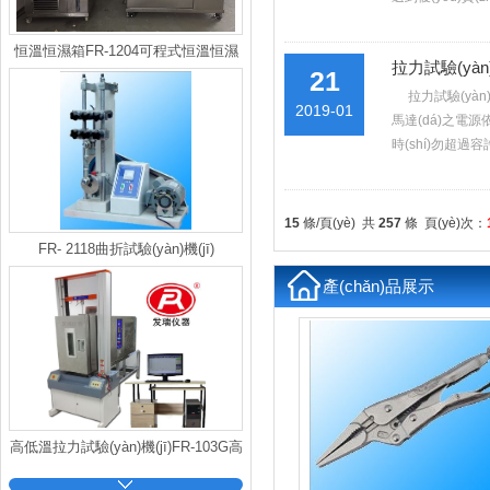
恒溫恒濕箱FR-1204可程式恒溫恒濕
拉力試驗(yàn
21
箱
拉力試驗(yàn)
2019-01
馬達(dá)之電源依銘
時(shí)勿超過容許
15
條/頁(yè) 共
257
條 頁(yè)次：
FR- 2118曲折試驗(yàn)機(jī)
產(chǎn)品展示
高低溫拉力試驗(yàn)機(jī)FR-103G高
低溫拉力機(jī)廠家，拉力機(jī)價(jià)