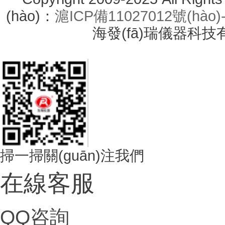
(hào)：
滬ICP備11027012號(hào)
海發(fā)瑞儀器科
掃一掃關(guān)注我們
在線客服
QQ咨詢