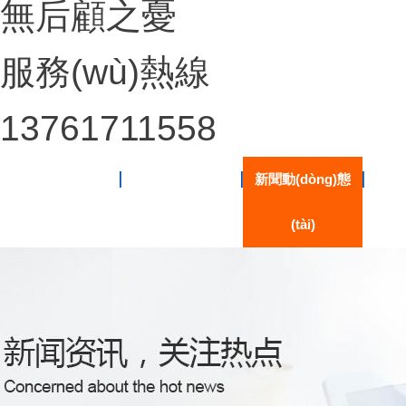
無后顧之憂
服務(wù)熱線
13761711558
網(wǎng)站首頁
關(guān)于我們
新聞動(dòng)態
公司產
(yè)
(tài)