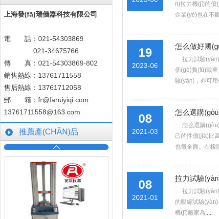
n)拉力機(jī)的價(
上海發(fā)瑞儀器科技有限公司
企業(yè)也在不斷研
電 話：021-54303869
怎么做好國(guó
19
021-34675766
拉力試驗(yàn
傳 真：021-54303869-802
2023-06
個(gè)負(fù)
銷售熱線：13761711558
驗(yàn)，
售后熱線：13761712058
郵 箱：
fr@faruiyiqi.com
13761711558@163.com
怎么選購(gòu
08
怎么選購(gòu)
推薦產(CHǍN)品
2021-03
己的性價(jià)比高
也很全面。在橡膠
拉力試驗(yàn)
08
拉力試驗(yàn
2021-01
的壓縮試驗(yàn)
機(jī)廠家為
.....