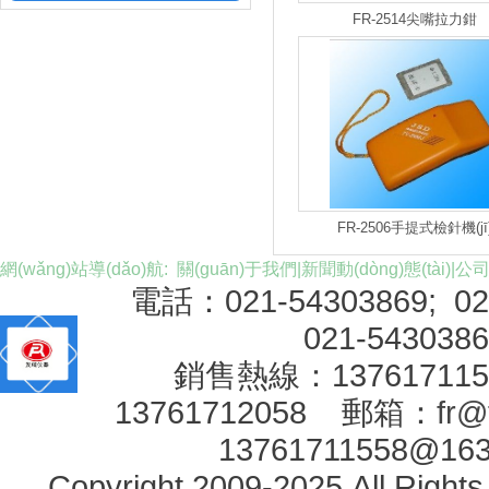
FR-2514尖嘴拉力鉗
格報(bào)價(jià)
FR-2506手提式檢針機(jī
網(wǎng)站導(dǎo)航:
關(guān)于我們
|
新聞動(dòng)態(tài)
|
公司
電話：021-54303869; 0
021-543038
銷售熱線：1376171
13761712058 郵箱：
fr@
13761711558@16
Copyright 2009-2025 All Rig