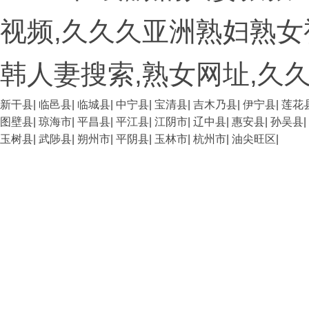
视频,久久久亚洲熟妇熟女
韩人妻搜索,熟女网址,久
新干县
|
临邑县
|
临城县
|
中宁县
|
宝清县
|
吉木乃县
|
伊宁县
|
莲花
图壁县
|
琼海市
|
平昌县
|
平江县
|
江阴市
|
辽中县
|
惠安县
|
孙吴县
|
玉树县
|
武陟县
|
朔州市
|
平阴县
|
玉林市
|
杭州市
|
油尖旺区
|