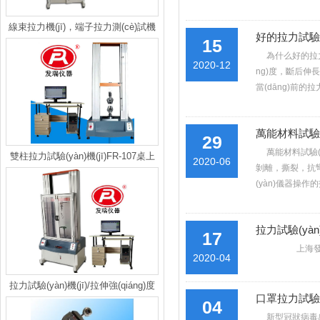
線束拉力機(jī)，端子拉力測(cè)試機
好的拉力試驗(y
15
(jī)，新能源車電線壓頭拉力試驗(yàn)
為什么好的拉力試驗
2020-12
機(jī)
ng)度，斷后伸
當(dāng)前的拉
萬能材料試驗(y
29
萬能材料試驗(yà
雙柱拉力試驗(yàn)機(jī)FR-107桌上
2020-06
剝離，撕裂，抗彎
型雙柱拉力機(jī)
(yàn)儀器操作的
拉力試驗(yàn
17
上海發(fā)瑞
2020-04
拉力試驗(yàn)機(jī)/拉伸強(qiáng)度
口罩拉力試驗(y
04
測(cè)試機(jī)新款報(bào)價(jià)
新型冠狀病毒感染