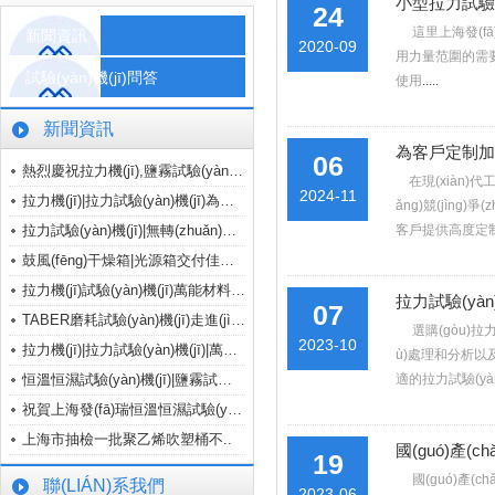
小型拉力試驗(yà
24
這里上海發(fā)
新聞資訊
2020-09
用力量范圍的需要
試驗(yàn)機(jī)問答
使用
.....
新聞資訊
為客戶定制加高型
06
熱烈慶祝拉力機(jī),鹽霧試驗(yàn)機(jī)成..
在現(xiàn)代
2024-11
拉力機(jī)|拉力試驗(yàn)機(jī)為上海自立..
ǎng)競(jìng)爭
拉力試驗(yàn)機(jī)|無轉(zhuǎn)子硫化儀|拉..
客戶提供高度定制化
鼓風(fēng)干燥箱|光源箱交付佳施加..
拉力機(jī)試驗(yàn)機(jī)萬能材料試驗(yàn)機(jī)儀..
拉力試驗(yàn)
07
TABER磨耗試驗(yàn)機(jī)走進(jìn)浙江..
選購(gòu)拉力試
2023-10
拉力機(jī)|拉力試驗(yàn)機(jī)|萬能材料..
ù)處理和分析以及售
恒溫恒濕試驗(yàn)機(jī)|鹽霧試驗(yàn)機(jī)交..
適的拉力試驗(yà
祝賀上海發(fā)瑞恒溫恒濕試驗(yàn)箱專..
上海市抽檢一批聚乙烯吹塑桶不..
國(guó)產(ch
19
國(guó)產(ch
聯(LIÁN)系我們
2023-06